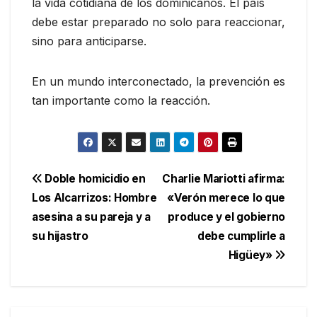
la vida cotidiana de los dominicanos. El país
debe estar preparado no solo para reaccionar,
sino para anticiparse.
En un mundo interconectado, la prevención es
tan importante como la reacción.
Navegación
Doble homicidio en
Charlie Mariotti afirma:
Los Alcarrizos: Hombre
«Verón merece lo que
de
asesina a su pareja y a
produce y el gobierno
entradas
su hijastro
debe cumplirle a
Higüey»