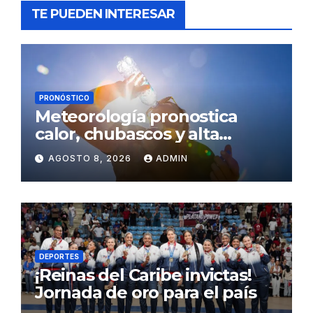
TE PUEDEN INTERESAR
PRONÓSTICO
Meteorología pronostica
calor, chubascos y alta
concentración de polvo del
AGOSTO 8, 2026
ADMIN
Sahara para este sábado
DEPORTES
¡Reinas del Caribe invictas!
Jornada de oro para el país