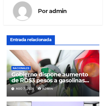
Por
admin
Entrada relacionada
NACIONALES
Gobierno dispone aumento
de RD$3 pesos a gasolinas
premium y regular
AGO 7, 2026
ADMIN