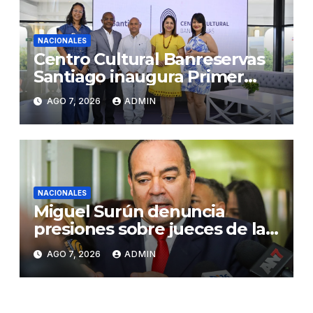
NACIONALES
Centro Cultural Banreservas
Santiago inaugura Primer
Congreso de Artesanos de
AGO 7, 2026
ADMIN
Santiago
NACIONALES
Miguel Surún denuncia
presiones sobre jueces de la
Suprema Corte de Justicia
AGO 7, 2026
ADMIN