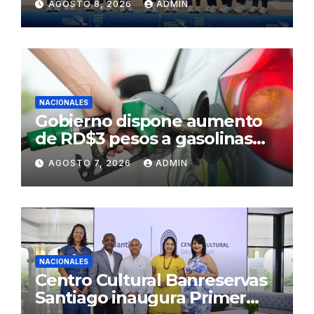
AGOSTO 8, 2026
ADMIN
NACIONALES
Gobierno dispone aumento
de RD$3 pesos a gasolinas
premium y regular
AGOSTO 7, 2026
ADMIN
NACIONALES
Centro Cultural Banreservas
Santiago inaugura Primer