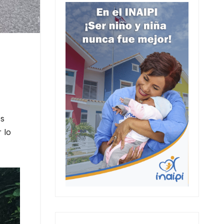
os
 lo