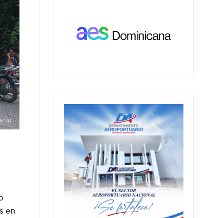
o
s en