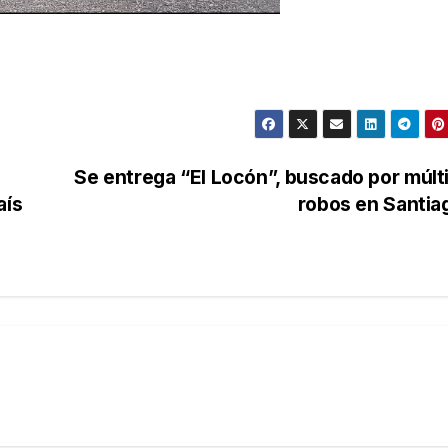
Se entrega “El Locón”, buscado por múlt
aís
robos en Santi