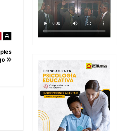
iples
ago