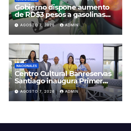
Gobierno dispone aumento
de RD$3 pesos a gasolinas
premium y regular
AGOSTO 7, 2026
ADMIN
NACIONALES
Centro Cultural Banreservas
Santiago inaugura Primer
Congreso de Artesanos de
AGOSTO 7, 2026
ADMIN
Santiago