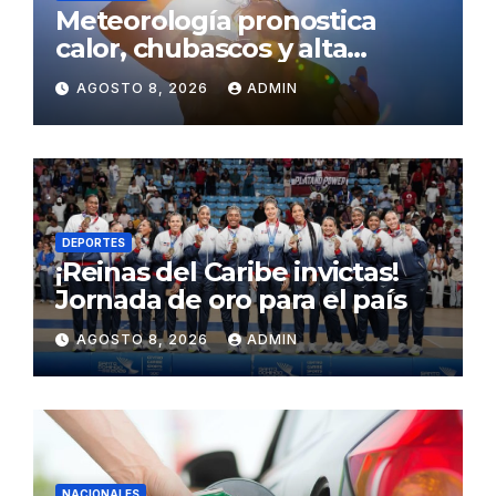
Meteorología pronostica
calor, chubascos y alta
concentración de polvo del
AGOSTO 8, 2026
ADMIN
Sahara para este sábado
DEPORTES
¡Reinas del Caribe invictas!
Jornada de oro para el país
AGOSTO 8, 2026
ADMIN
NACIONALES