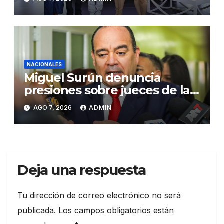
Santiago
NACIONALES
Miguel Surún denuncia
presiones sobre jueces de la
Suprema Corte de Justicia
AGO 7, 2026
ADMIN
Deja una respuesta
Tu dirección de correo electrónico no será
publicada.
Los campos obligatorios están