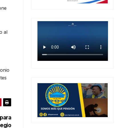
one
o al
tonio
ntes
 para
legio