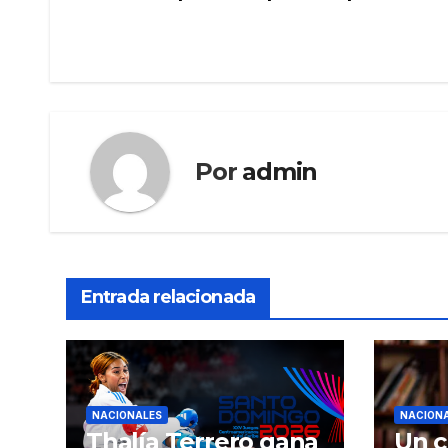
de
entradas
Por
admin
Entrada relacionada
NACIONALES
NACION
Thalía Terrero gana
Un c