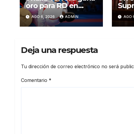
oro para RD en
Supr
karate kumite -55
Just
AGO 6, 2026
ADMIN
AGO 
kg en Santo
ser 
Domingo 2026
CN
Deja una respuesta
Tu dirección de correo electrónico no será publi
Comentario
*