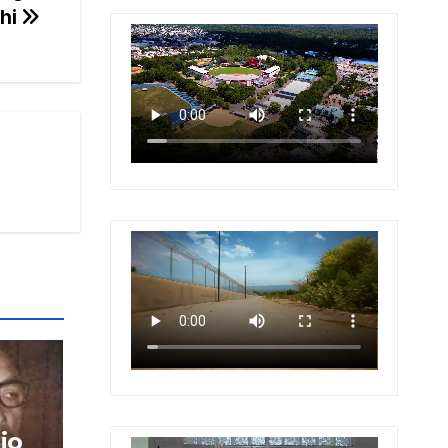
shi
io