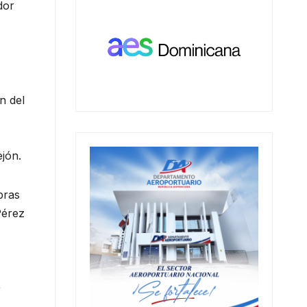
dor
n del
jón.
bras
Pérez
r