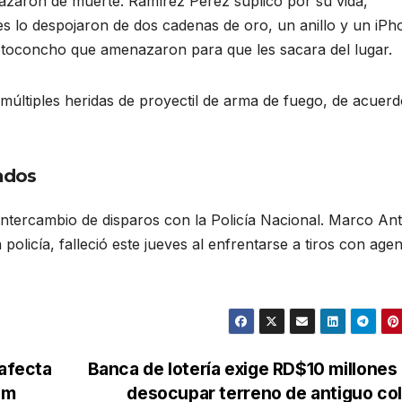
azaron de muerte. Ramírez Pérez suplicó por su vida,
s lo despojaron de dos cadenas de oro, un anillo y un iPh
toconcho que amenazaron para que les sacara del lugar.
últiples heridas de proyectil de arma de fuego, de acuerd
ados
ntercambio de disparos con la Policía Nacional. Marco An
olicía, falleció este jueves al enfrentarse a tiros con age
 afecta
Banca de lotería exige RD$10 millones
om
desocupar terreno de antiguo co