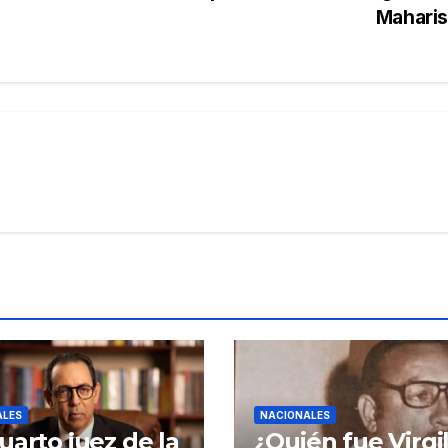
Mahari
ALES
NACIONALES
uarto juez de la
¿Quién fue Virgil