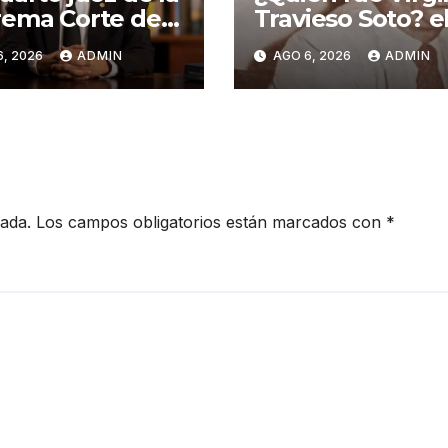
ema Corte de
Travieso Soto? e
icia declina a
padre del
6, 2026
ADMIN
AGO 6, 2026
ADMIN
evaluado por el
baloncesto
M
dominicano
cada.
Los campos obligatorios están marcados con
*