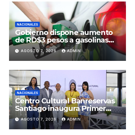
NACIONALES
Gobierno dispone aumento
de RD$3 pesos a gasolinas
premium y regular
AGOSTO 7, 2026
ADMIN
NACIONALES
Centro Cultural Banreservas
Santiago inaugura Primer
Congreso de Artesanos de
AGOSTO 7, 2026
ADMIN
Santiago