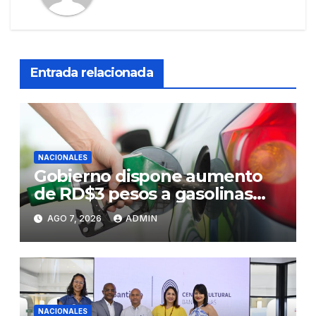
Entrada relacionada
NACIONALES
Gobierno dispone aumento
de RD$3 pesos a gasolinas
premium y regular
AGO 7, 2026
ADMIN
NACIONALES