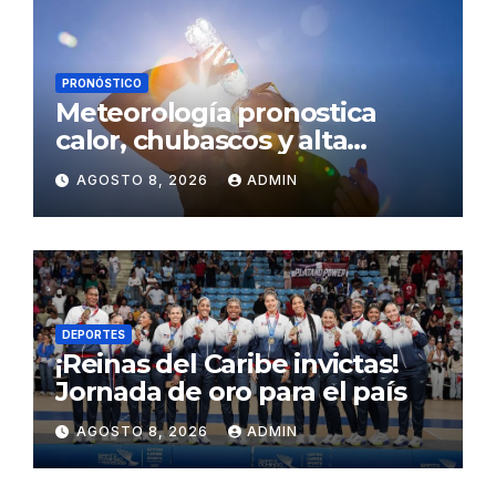
PRONÓSTICO
Meteorología pronostica
calor, chubascos y alta
concentración de polvo del
AGOSTO 8, 2026
ADMIN
Sahara para este sábado
DEPORTES
¡Reinas del Caribe invictas!
Jornada de oro para el país
AGOSTO 8, 2026
ADMIN