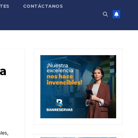
TES
CONTÁCTANOS
da
les,