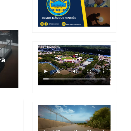
ra
 en
 en