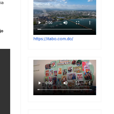
ia
jo
https://itabo.com.do/