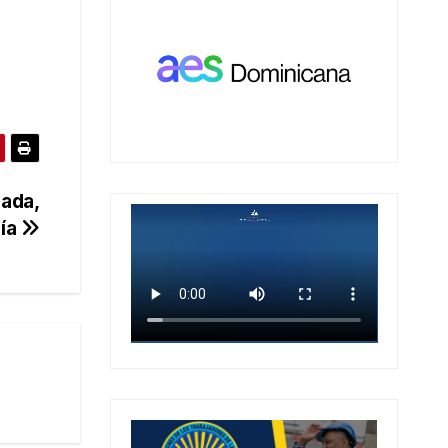
uada,
gía