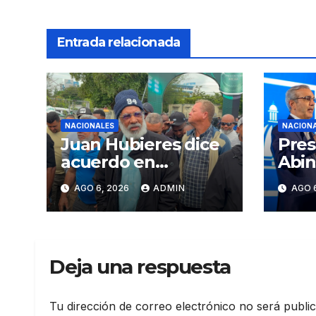
Entrada relacionada
NACIONALES
NACION
Juan Hubieres dice
Pres
acuerdo en
Abin
corredor Mella evita
en p
AGO 6, 2026
ADMIN
AGO 
conflictos
Meta
innecesarios
mira
crec
eco
Deja una respuesta
fort
inst
elev
Tu dirección de correo electrónico no será publi