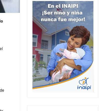
do
el
 de