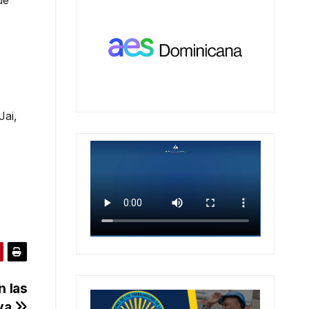
Jai,
n las
iva