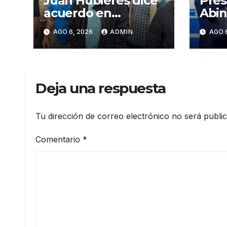
Juan Hubieres dice
Pres
acuerdo en
Abin
corredor Mella evita
en p
AGO 6, 2026
ADMIN
AGO 
conflictos
Meta
innecesarios
mira
crec
eco
Deja una respuesta
fort
inst
elev
Tu dirección de correo electrónico no será publi
prod
Comentario
*