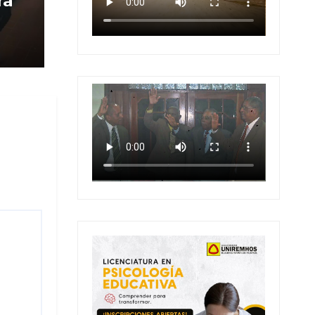
ra
 en
 en