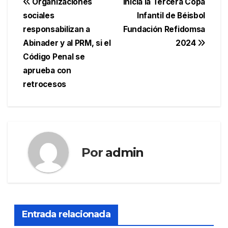
Navegación
Organizaciones
Inicia la Tercera Copa
sociales
Infantil de Béisbol
de
responsabilizan a
Fundación Refidomsa
entradas
Abinader y al PRM, si el
2024
Código Penal se
aprueba con
retrocesos
Por
admin
Entrada relacionada