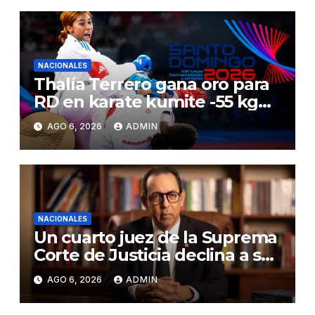
NACIONALES
Thalía Terrero gana oro para
RD en karate kumite -55 kg
en Santo Domingo 2026
AGO 6, 2026
ADMIN
NACIONALES
Un cuarto juez de la Suprema
Corte de Justicia declina a ser
evaluado por el CNM
AGO 6, 2026
ADMIN