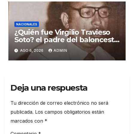
NACIONALES
¿Quién fue Virgilio Travieso
Soto? el padre del baloncesto
dominicano
AGO 6, 2026
ADMIN
Deja una respuesta
Tu dirección de correo electrónico no será
publicada.
Los campos obligatorios están
marcados con
*
Comentario
*