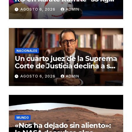
en Santo Domingo 2026
AGOSTO 6, 2026
ADMIN
NACIONALES
Un cuarto juez de la Suprema
Corte de Justicia declina a ser
evaluado por el CNM
AGOSTO 6, 2026
ADMIN
MUNDO
«Nos ha dejado sin aliento»: