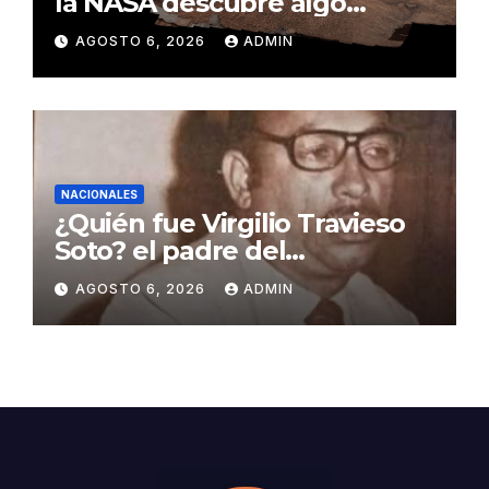
la NASA descubre algo
insólito en Marte
AGOSTO 6, 2026
ADMIN
NACIONALES
¿Quién fue Virgilio Travieso
Soto? el padre del
baloncesto dominicano
AGOSTO 6, 2026
ADMIN