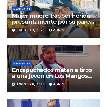
NACIONALES
Mujer muere tras ser herida
presuntamente por su pareja
en Montecristi
AGOSTO 9, 2026
ADMIN
NACIONALES
Encapuchados matan a tiros
a una joven en Los Mangos
de Salcedo
AGOSTO 9, 2026
ADMIN