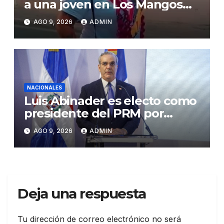
a una joven en Los Mangos
de Salcedo
AGO 9, 2026
ADMIN
NACIONALES
Luis Abinader es electo como
presidente del PRM por
cuatro años
AGO 9, 2026
ADMIN
Deja una respuesta
Tu dirección de correo electrónico no será