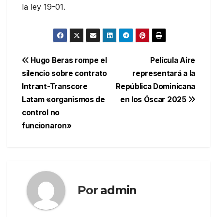
la ley 19-01.
Navegación
Hugo Beras rompe el
Película Aire
silencio sobre contrato
representará a la
de
Intrant-Transcore
República Dominicana
entradas
Latam «organismos de
en los Óscar 2025
control no
funcionaron»
Por
admin