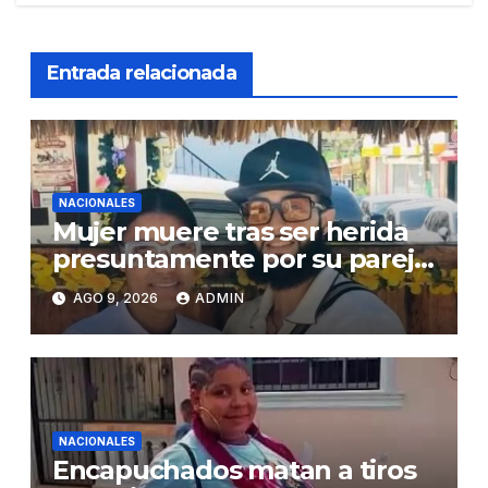
Entrada relacionada
NACIONALES
Mujer muere tras ser herida
presuntamente por su pareja
en Montecristi
AGO 9, 2026
ADMIN
NACIONALES
Encapuchados matan a tiros