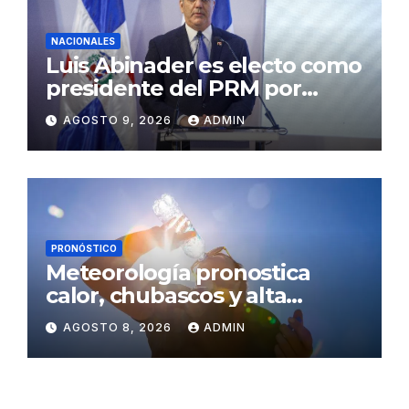
NACIONALES
Luis Abinader es electo como
presidente del PRM por
cuatro años
AGOSTO 9, 2026
ADMIN
PRONÓSTICO
Meteorología pronostica
calor, chubascos y alta
concentración de polvo del
AGOSTO 8, 2026
ADMIN
Sahara para este sábado