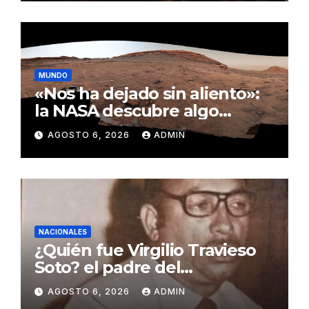
MUNDO
«Nos ha dejado sin aliento»:
la NASA descubre algo
insólito en Marte
AGOSTO 6, 2026
ADMIN
NACIONALES
¿Quién fue Virgilio Travieso
Soto? el padre del
baloncesto dominicano
AGOSTO 6, 2026
ADMIN