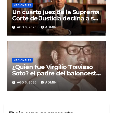
NACIONALES
Un cuarto juez de la Suprema
Corte de Justicia declina a ser
evaluado por el CNM
AGO 6, 2026
ADMIN
NACIONALES
¿Quién fue Virgilio Travieso
Soto? el padre del baloncesto
dominicano
AGO 6, 2026
ADMIN