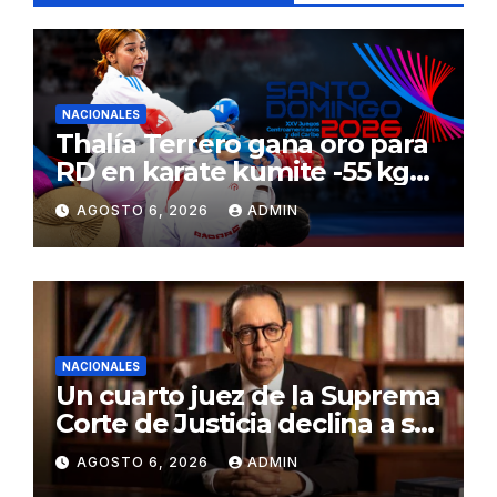
NACIONALES
Thalía Terrero gana oro para
RD en karate kumite -55 kg
en Santo Domingo 2026
AGOSTO 6, 2026
ADMIN
NACIONALES
Un cuarto juez de la Suprema
Corte de Justicia declina a ser
evaluado por el CNM
AGOSTO 6, 2026
ADMIN