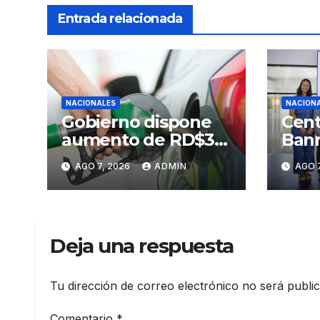
Entrada relacionada
NACIONALES
NACION
Gobierno dispone
Cent
aumento de RD$3
Banr
pesos a gasolinas
Sant
AGO 7, 2026
ADMIN
AGO 7
premium y regular
Prim
Arte
Sant
Deja una respuesta
Tu dirección de correo electrónico no será publi
Comentario
*