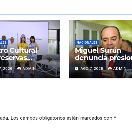
ALES
NACIONALES
ro Cultural
Miguel Surún
eservas
denuncia presio
iago inaugura
sobre jueces de 
, 2026
ADMIN
AGO 7, 2026
ADMIN
er Congreso de
Suprema Corte 
sanos de
Justicia
iago
cada.
Los campos obligatorios están marcados con
*