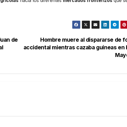
grícolas
hacia los diferentes
mercados fronterizos
que s
Juan de
Hombre muere al dispararse de 
al
accidental mientras cazaba guineas en
May