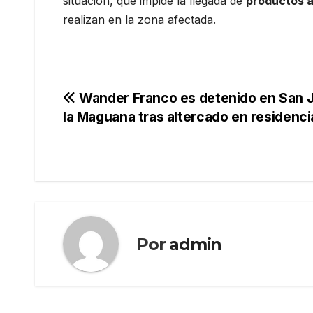
situación, que impide la llegada de
productos a
realizan en la zona afectada.
Navegación
Wander Franco es detenido en San 
la Maguana tras altercado en residenci
de
entradas
Por
admin