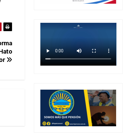
e
forma
 Hato
or