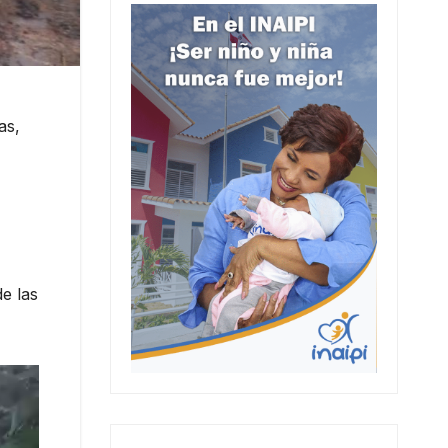
as,
e las