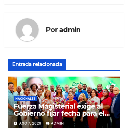
Por
admin
Entrada relacionada
NACIONALES
Fuerza Magisterial exige al
Gobierno fijar fecha para el
pago de la Evaluación del
AGO 7, 2026
ADMIN
Desempeño