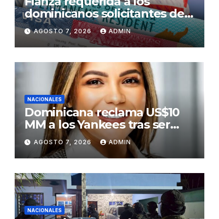
Fianza requerida a los
dominicanos solicitantes de
residencia a EE. UU. será de
AGOSTO 7, 2026
ADMIN
US$100,000 en adelante
NACIONALES
Dominicana reclama US$10
MM a los Yankees tras ser
golpeada por bate de José
AGOSTO 7, 2026
ADMIN
Ramírez
NACIONALES