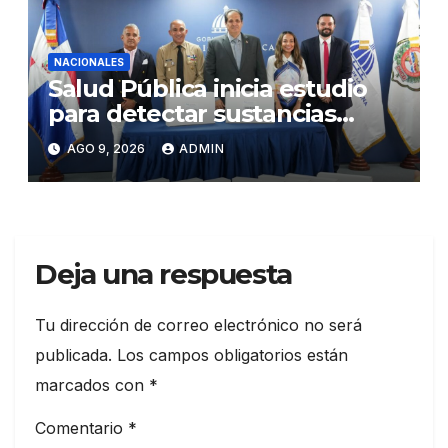
NACIONALES
Salud Pública inicia estudio
para detectar sustancias
psicoactivas en conductores
AGO 9, 2026
ADMIN
accidentados
Deja una respuesta
Tu dirección de correo electrónico no será
publicada.
Los campos obligatorios están
marcados con
*
Comentario
*