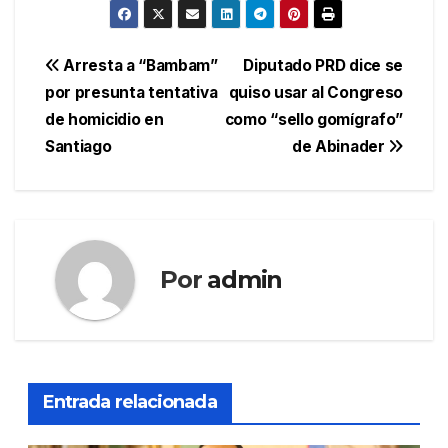
Navegación
Arresta a “Bambam”
Diputado PRD dice se
por presunta tentativa
quiso usar al Congreso
de
de homicidio en
como “sello gomígrafo”
entradas
Santiago
de Abinader
Por
admin
Entrada relacionada