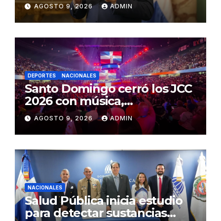
de presiones a jueces de la
AGOSTO 9, 2026
ADMIN
SCJ
DEPORTES
NACIONALES
Santo Domingo cerró los JCC
2026 con música,
reconocimientos y alegría
AGOSTO 9, 2026
ADMIN
NACIONALES
Salud Pública inicia estudio
para detectar sustancias