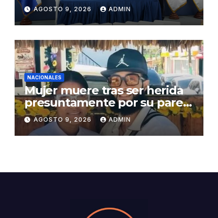
psicoactivas en conductores
AGOSTO 9, 2026
ADMIN
accidentados
NACIONALES
Mujer muere tras ser herida
presuntamente por su pareja
en Montecristi
AGOSTO 9, 2026
ADMIN