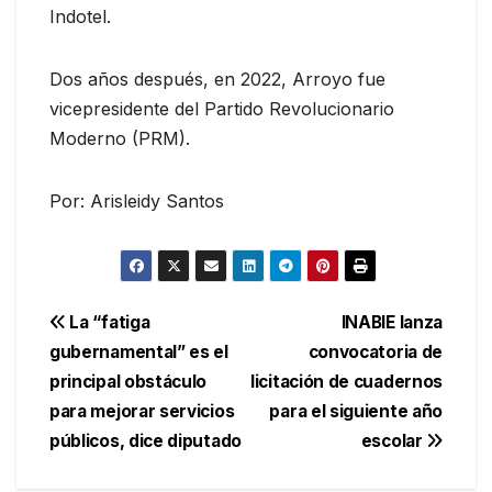
Indotel.
Dos años después, en 2022, Arroyo fue
vicepresidente del Partido Revolucionario
Moderno (PRM).
Por: Arisleidy Santos
Navegación
La “fatiga
INABIE lanza
gubernamental” es el
convocatoria de
de
principal obstáculo
licitación de cuadernos
entradas
para mejorar servicios
para el siguiente año
públicos, dice diputado
escolar