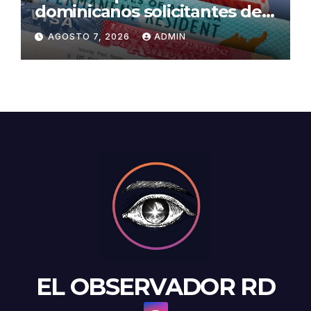
dominicanos solicitantes de
residencia a EE. UU. será de
AGOSTO 7, 2026
ADMIN
US$100,000 en adelante
EL OBSERVADOR RD