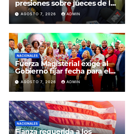
presiones sobre jueces de la
Suprema Corte de Justicia
AGOSTO 7, 2026
ADMIN
NACIONALES
Fuerza Magisterial exige al
Gobierno fijar fecha para el
pago de la Evaluación del
AGOSTO 7, 2026
ADMIN
Desempeño
NACIONALES
Fianza requerida a los