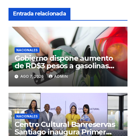
Entrada relacionada
NACIONALES
Gobierno dispone aumento
de RD$3 pesos a gasolinas
premium y regular
AGO 7, 2026
ADMIN
NACIONALES
Centro Cultural Banreservas
Santiago inaugura Primer