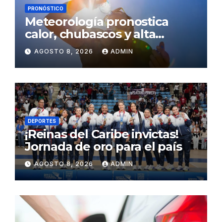
PRONÓSTICO
Meteorología pronostica
calor, chubascos y alta
concentración de polvo del
AGOSTO 8, 2026
ADMIN
Sahara para este sábado
DEPORTES
¡Reinas del Caribe invictas!
Jornada de oro para el país
AGOSTO 8, 2026
ADMIN