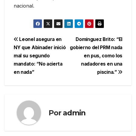
nacional.
Navegación
Leonel asegura en
Domínguez Brito: “El
NY que Abinader inició
gobierno del PRM nada
de
mal su segundo
en pus, como los
entradas
mandato: “No acierta
nadadores en una
en nada”
piscina.”
Por
admin