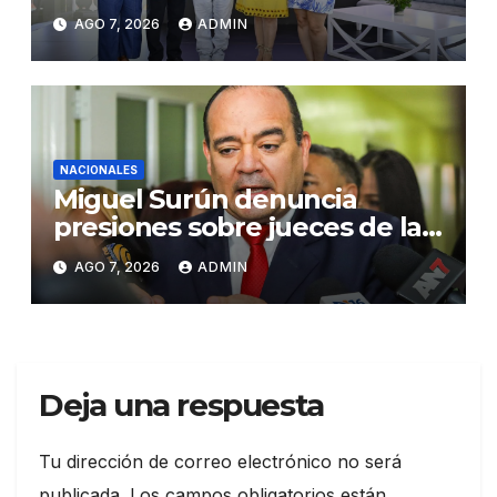
Congreso de Artesanos de
AGO 7, 2026
ADMIN
Santiago
NACIONALES
Miguel Surún denuncia
presiones sobre jueces de la
Suprema Corte de Justicia
AGO 7, 2026
ADMIN
Deja una respuesta
Tu dirección de correo electrónico no será
publicada.
Los campos obligatorios están