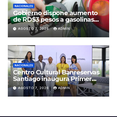
NACIONALES
Gobierno dispone aumento
de RD$3 pesos a gasolinas
premium y regular
AGOSTO 7, 2026
ADMIN
NACIONALES
Centro Cultural Banreservas
Santiago inaugura Primer
Congreso de Artesanos de
AGOSTO 7, 2026
ADMIN
Santiago