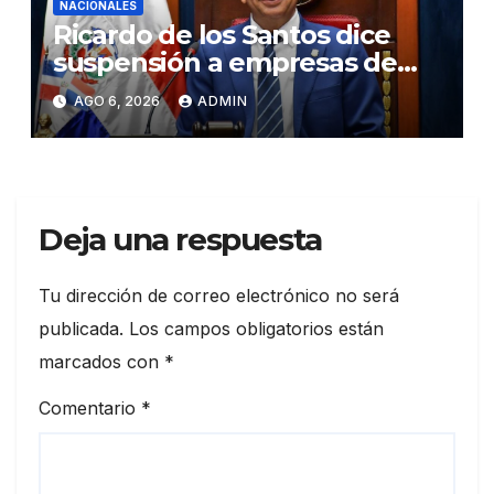
NACIONALES
Ricardo de los Santos dice
suspensión a empresas de
senadores no es una sanción
AGO 6, 2026
ADMIN
Deja una respuesta
Tu dirección de correo electrónico no será
publicada.
Los campos obligatorios están
marcados con
*
Comentario
*