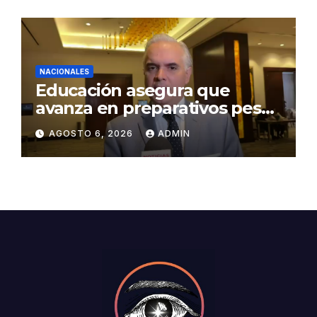
NACIONALES
Educación asegura que
avanza en preparativos pese
a denuncias por falta de
AGOSTO 6, 2026
ADMIN
aulas y maestros