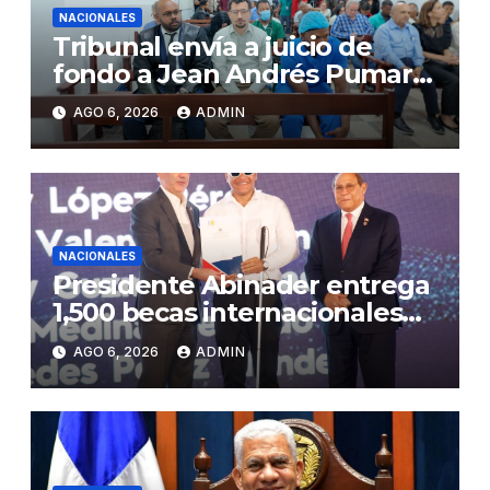
NACIONALES
Tribunal envía a juicio de
fondo a Jean Andrés Pumarol
y tres meses de prisión
AGO 6, 2026
ADMIN
preventiva
NACIONALES
Presidente Abinader entrega
1,500 becas internacionales
para cursar programas de
AGO 6, 2026
ADMIN
especialización, maestrías y
doctorados en universidades
del extranjero