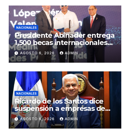
NACIONALES
Presidente Abinader entrega
1,500 becas internacionales
para cursar programas de
AGOSTO 6, 2026
ADMIN
especialización, maestrías y
doctorados en universidades
del extranjero
NACIONALES
Ricardo de los Santos dice
suspensión a empresas de
senadores no es una sanción
AGOSTO 6, 2026
ADMIN