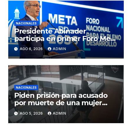
NACIONALES
Presidente Abinader
participa en primer Foro Meta
RD 2036 con miras a impulsar
AGO 6, 2026
ADMIN
el crecimiento económico,
fortalecer las instituciones y
elevar la productividad
NACIONALES
Piden prisión para acusado
por muerte de una mujer
durante intento de robo en
AGO 5, 2026
ADMIN
plaza comercial en Piantini