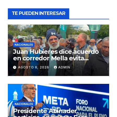
TE PUEDEN INTERESAR
NACIONALES
Juan Hubieres dice acuerdo
en corredor Mella evita
conflictos innecesarios
AGOSTO 6, 2026
ADMIN
NACIONALES
Presidente Abinader