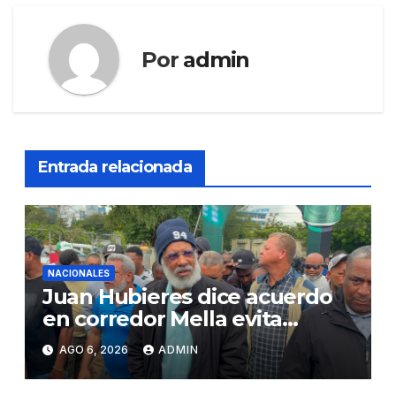
Por
admin
Entrada relacionada
NACIONALES
Juan Hubieres dice acuerdo
en corredor Mella evita
conflictos innecesarios
AGO 6, 2026
ADMIN