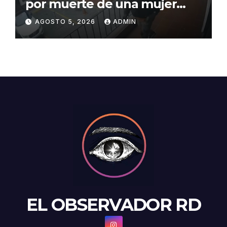
por muerte de una mujer
durante intento de robo en
AGOSTO 5, 2026
ADMIN
plaza comercial en Piantini
EL OBSERVADOR RD