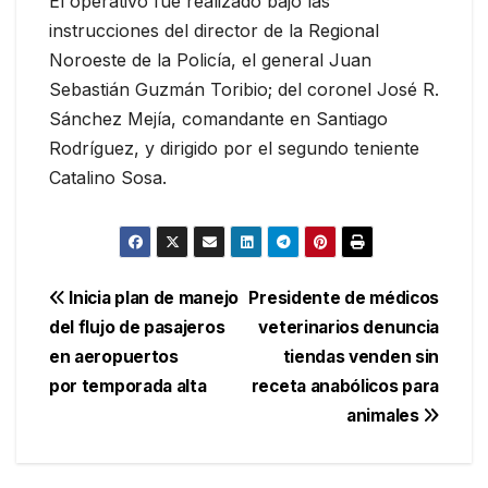
El operativo fue realizado bajo las
instrucciones del director de la Regional
Noroeste de la Policía, el general Juan
Sebastián Guzmán Toribio; del coronel José R.
Sánchez Mejía, comandante en Santiago
Rodríguez, y dirigido por el segundo teniente
Catalino Sosa.
Navegación
Inicia plan de manejo
Presidente de médicos
del flujo de pasajeros
veterinarios denuncia
de
en aeropuertos
tiendas venden sin
entradas
por temporada alta
receta anabólicos para
animales