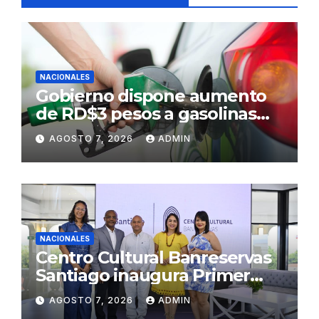
NACIONALES
Gobierno dispone aumento
de RD$3 pesos a gasolinas
premium y regular
AGOSTO 7, 2026
ADMIN
NACIONALES
Centro Cultural Banreservas
Santiago inaugura Primer
Congreso de Artesanos de
AGOSTO 7, 2026
ADMIN
Santiago