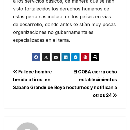
a los servicios básicos, de manera que se han
visto fortalecidos los derechos humanos de
estas personas incluso en los países en vías
de desarrollo, donde antes existían muy pocas
organizaciones no gubernamentales
especializadas en el tema.
Navegación
Fallece hombre
El COBA cierra ocho
herido a tiros, en
establecimientos
de
Sabana Grande de Boyá
nocturnos y notifican a
entradas
otros 24