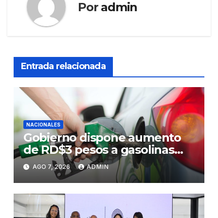
Por
admin
Entrada relacionada
NACIONALES
Gobierno dispone aumento
de RD$3 pesos a gasolinas
premium y regular
AGO 7, 2026
ADMIN