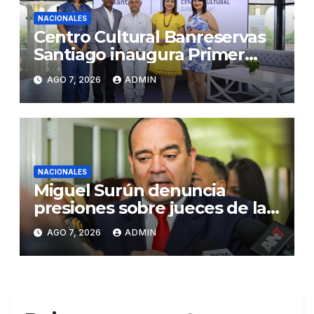
NACIONALES
Centro Cultural Banreservas
Santiago inaugura Primer
Congreso de Artesanos de
AGO 7, 2026
ADMIN
Santiago
NACIONALES
Miguel Surún denuncia
presiones sobre jueces de la
Suprema Corte de Justicia
AGO 7, 2026
ADMIN