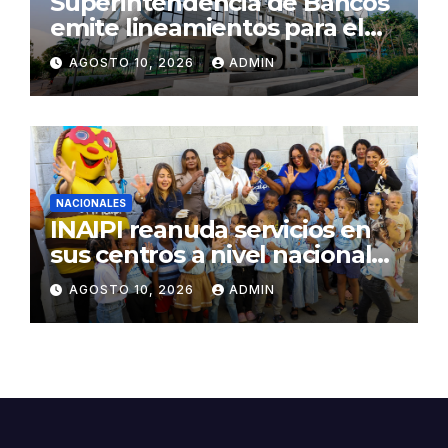
Superintendencia de Bancos
emite lineamientos para el
trato digno en cobro de
AGOSTO 10, 2026
ADMIN
deudas a usuarios del sector
financiero
NACIONALES
INAIPI reanuda servicios en
sus centros a nivel nacional
tras período vacacional
AGOSTO 10, 2026
ADMIN