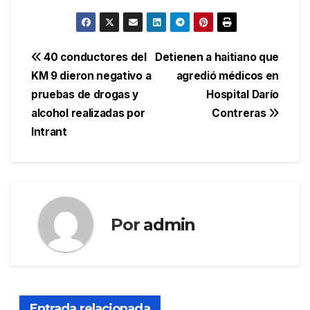
Navegación
40 conductores del
Detienen a haitiano que
KM 9 dieron negativo a
agredió médicos en
de
pruebas de drogas y
Hospital Darío
entradas
alcohol realizadas por
Contreras
Intrant
Por
admin
Entrada relacionada