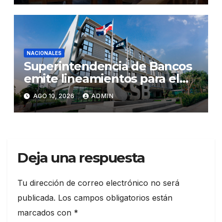
NACIONALES
Superintendencia de Bancos
emite lineamientos para el
trato digno en cobro de
AGO 10, 2026
ADMIN
deudas a usuarios del sector
financiero
Deja una respuesta
Tu dirección de correo electrónico no será
publicada.
Los campos obligatorios están
marcados con
*