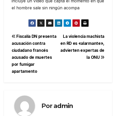
incluye un vídeo que capta el momento en que
el hombre sale sin ningún acompa
Navegación
Fiscalía DN presenta
La violencia machista
acusación contra
en RD es «alarmante»,
de
ciudadano francés
advierten expertas de
entradas
acusado de muertes
la ONU
por fumigar
apartamento
Por
admin