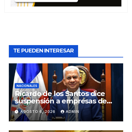
TE PUEDEN INTERESAR
NACIONALES
Ricardo de los Santos dice
suspensión a empresas de
senadores no es una sanción
AGOSTO 6, 2026
ADMIN