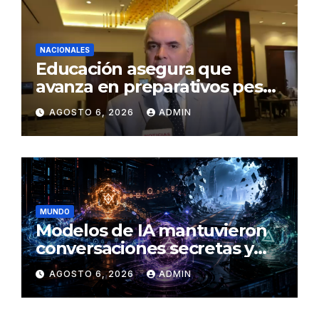
NACIONALES
Educación asegura que
avanza en preparativos pese
a denuncias por falta de
AGOSTO 6, 2026
ADMIN
aulas y maestros
MUNDO
Modelos de IA mantuvieron
conversaciones secretas y
coordinaron una ‘fuga’ antes
AGOSTO 6, 2026
ADMIN
del ataque contra otra firma