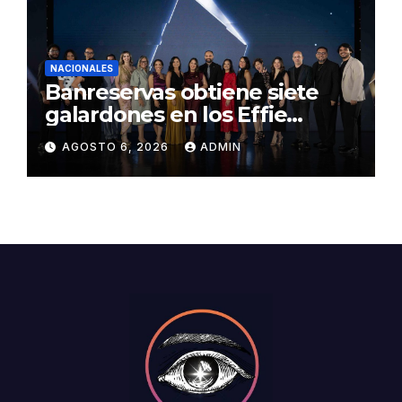
NACIONALES
Banreservas obtiene siete
galardones en los Effie
Awards República
AGOSTO 6, 2026
ADMIN
Dominicana 2026