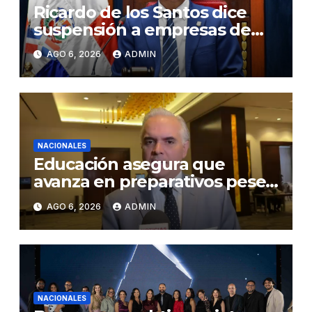
Ricardo de los Santos dice
suspensión a empresas de
senadores no es una sanción
AGO 6, 2026
ADMIN
NACIONALES
Educación asegura que
avanza en preparativos pese
a denuncias por falta de aulas
AGO 6, 2026
ADMIN
y maestros
NACIONALES