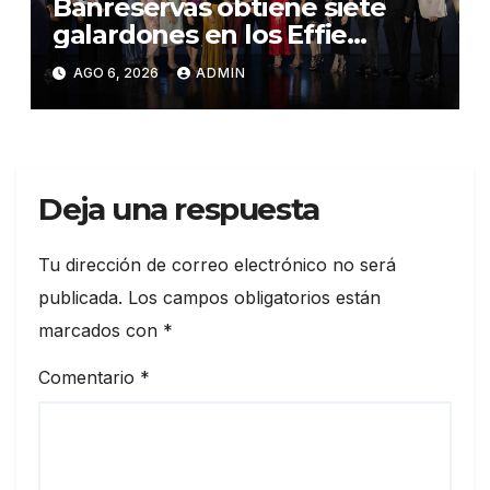
Banreservas obtiene siete
galardones en los Effie
Awards República
AGO 6, 2026
ADMIN
Dominicana 2026
Deja una respuesta
Tu dirección de correo electrónico no será
publicada.
Los campos obligatorios están
marcados con
*
Comentario
*