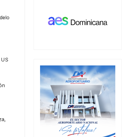
odelo
, US
ión
za,