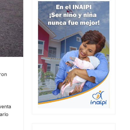
aron
venta
arlo