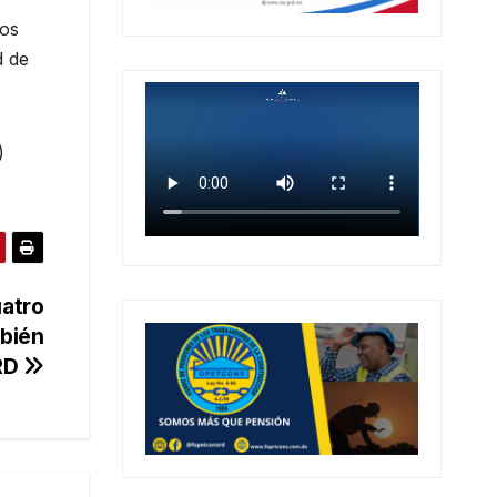
los
d de
)
uatro
mbién
 RD