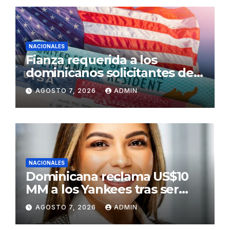
NACIONALES
Fianza requerida a los
dominicanos solicitantes de
residencia a EE. UU. será de
AGOSTO 7, 2026
ADMIN
US$100,000 en adelante
NACIONALES
Dominicana reclama US$10
MM a los Yankees tras ser
golpeada por bate de José
AGOSTO 7, 2026
ADMIN
Ramírez