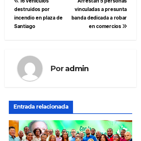
Navegación
16 vehículos
Arrestan 5 personas
destruidos por
vinculadas a presunta
de
incendio en plaza de
banda dedicada a robar
entradas
Santiago
en comercios
Por
admin
Entrada relacionada