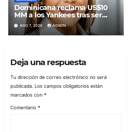
Dominicana reclama US$10
MM a los Yankees tras ser
golpeada por bate de José
AGO 7, 2026
ADMIN
Ramírez
Deja una respuesta
Tu dirección de correo electrónico no será
publicada.
Los campos obligatorios están
marcados con
*
Comentario
*