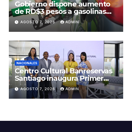
Gobierno dispone aumento
de RD$3 pesos a gasolinas
premium y regular
AGOSTO 7, 2026
ADMIN
NACIONALES
Centro Cultural Banreservas
Santiago inaugura Primer
Congreso de Artesanos de
AGOSTO 7, 2026
ADMIN
Santiago