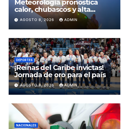
Meteorología pronostica
calor, chubascos y alta
concentración de polvo del
AGOSTO 8, 2026
ADMIN
Sahara para este sábado
DEPORTES
¡Reinas del Caribe invictas!
Jornada de oro para el país
AGOSTO 8, 2026
ADMIN
NACIONALES