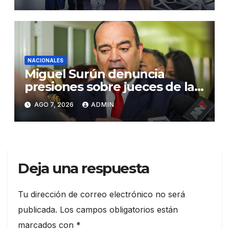
Santiago
NACIONALES
Miguel Surún denuncia
presiones sobre jueces de la
Suprema Corte de Justicia
AGO 7, 2026
ADMIN
Deja una respuesta
Tu dirección de correo electrónico no será
publicada.
Los campos obligatorios están
marcados con
*