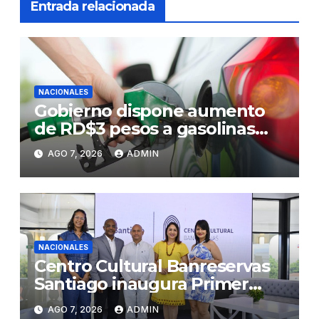
Entrada relacionada
NACIONALES
Gobierno dispone aumento
de RD$3 pesos a gasolinas
premium y regular
AGO 7, 2026
ADMIN
NACIONALES
Centro Cultural Banreservas
Santiago inaugura Primer
Congreso de Artesanos de
AGO 7, 2026
ADMIN