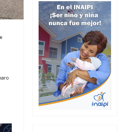
de
naro