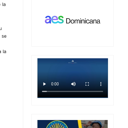
 la
u
e se
 la