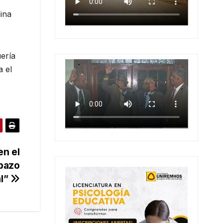
ina
uería
a el
en el
bazo
al”