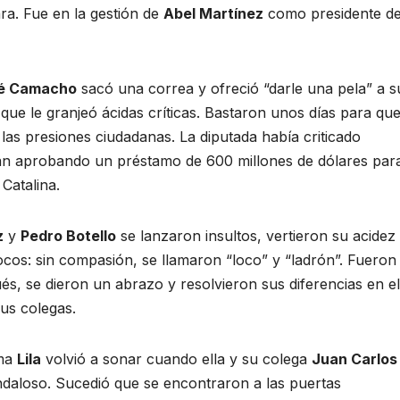
cara. Fue en la gestión de
Abel Martínez
como presidente de
é Camacho
sacó una correa y ofreció “darle una pela” a s
 que le granjeó ácidas críticas. Bastaron unos días para qu
e las presiones ciudadanas. La diputada había criticado
n aprobando un préstamo de 600 millones de dólares para
Catalina.
z
y
Pedro Botello
se lanzaron insultos, vertieron su acidez
ocos: sin compasión, se llamaron “loco” y “ladrón”. Fueron
ués, se dieron un abrazo y resolvieron sus diferencias en el
us colegas.
sma
Lila
volvió a sonar cuando ella y su colega
Juan Carlos
ndaloso. Sucedió que se encontraron a las puertas