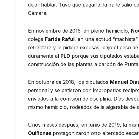
dejar hablar. Tuvo que pagarla: la ira le salió 
Cámara.
En noviembre de 2016, en pleno hemiciclo,
No
colega
Faride Raful
, en una actitud “machista”
retractara y le pidiera excusas, bajo el peso d
duramente al
PLD
porque sus diputados estaba
construcción de las plantas a carbón de Punta 
En octubre de 2018, los diputados
Manuel Día
personal y se batieron con improperios recípr
enviados a la comisión de disciplina. Días desp
mismo hemiciclo, rodeados de la algarabía de s
Unos meses después, en junio de 2019, la mi
Quiñones
protagonizaron otro altercado esca