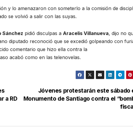
ción y lo amenazaron con someterlo a la comisión de discipl
o se volvió a salir con las suyas.
o Sánchez
pidió disculpas a
Aracelis Villanueva
, dijo no q
rano diputado reconoció que se excedió golpeando con furi
cido comentario que hizo ella contra la
caso acabó como en las telenovelas.
es
Jóvenes protestarán este sábado 
ar a RD
Monumento de Santiago contra el “bom
fisc