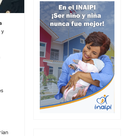
a
 y
a
es
rían