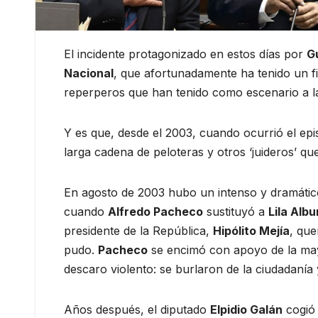
El incidente protagonizado en estos días por
G
Nacional
, que afortunadamente ha tenido un fi
reperperos que han tenido como escenario a 
Y es que, desde el 2003, cuando ocurrió el epi
larga cadena de peloteras y otros ‘juideros’ q
En agosto de 2003 hubo un intenso y dramáti
cuando
Alfredo Pacheco
sustituyó a
Lila Alb
presidente de la República,
Hipólito Mejía
, qu
pudo.
Pacheco
se encimó con apoyo de la mayo
descaro violento: se burlaron de la ciudadanía
Años después, el diputado
Elpidio Galán
cogió 