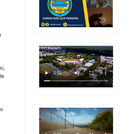
a
do,
de
io