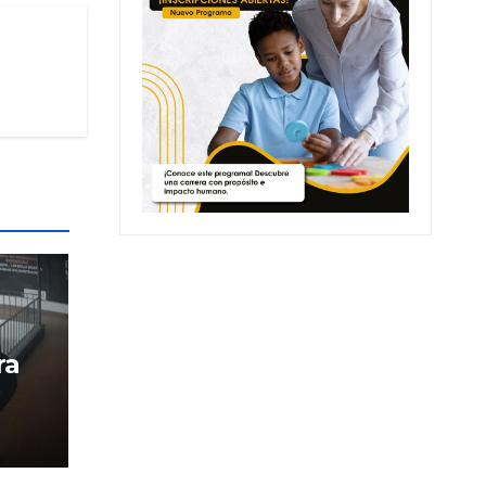
ra
 en