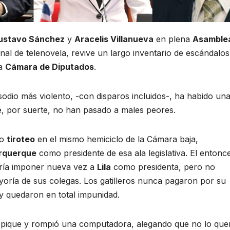
ustavo Sánchez
y
Aracelis Villanueva
en plena
Asamble
nal de telenovela, revive un largo inventario de escándalos
la
Cámara de Diputados
.
sodio más violento, -con disparos incluidos-, ha habido un
ue, por suerte, no han pasado a males peores.
co
tiroteo
en el mismo hemiciclo de la Cámara baja,
urquerque
como presidente de esa ala legislativa. El entonc
ería imponer nueva vez a
Lila
como presidenta, pero no
ría de sus colegas. Los gatilleros nunca pagaron por su
 y quedaron en total impunidad.
pique y rompió una computadora, alegando que no lo que