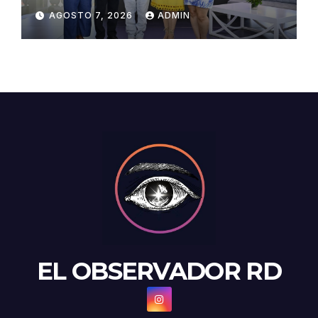
Congreso de Artesanos de
AGOSTO 7, 2026
ADMIN
Santiago
EL OBSERVADOR RD