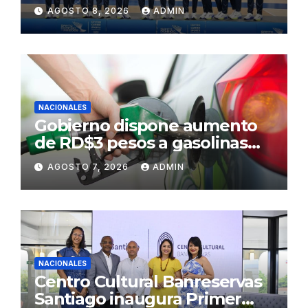
AGOSTO 8, 2026
ADMIN
NACIONALES
Gobierno dispone aumento
de RD$3 pesos a gasolinas
premium y regular
AGOSTO 7, 2026
ADMIN
NACIONALES
Centro Cultural Banreservas
Santiago inaugura Primer