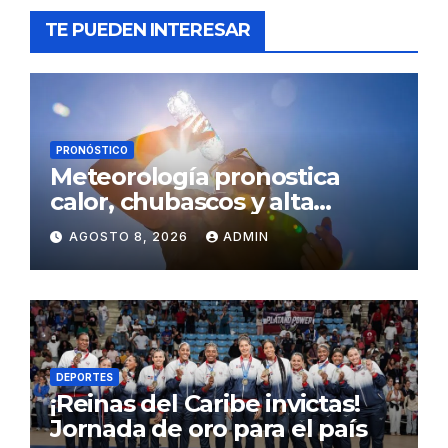
TE PUEDEN INTERESAR
PRONÓSTICO
Meteorología pronostica
calor, chubascos y alta
concentración de polvo del
AGOSTO 8, 2026
ADMIN
Sahara para este sábado
DEPORTES
¡Reinas del Caribe invictas!
Jornada de oro para el país