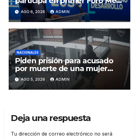
participa en primer Foro Meta
RD 2036 con miras a impulsar
AGO 6, 2026
ADMIN
el crecimiento económico,
fortalecer las instituciones y
elevar la productividad
NACIONALES
Piden prisión para acusado
por muerte de una mujer
durante intento de robo en
AGO 5, 2026
ADMIN
plaza comercial en Piantini
Deja una respuesta
Tu dirección de correo electrónico no será