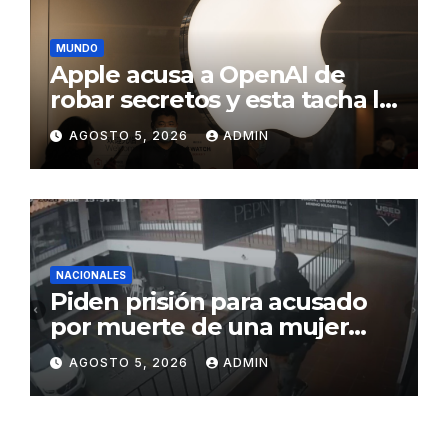
MUNDO
Apple acusa a OpenAI de
robar secretos y esta tacha la
demanda de «agresiva y
AGOSTO 5, 2026
ADMIN
personal»
NACIONALES
Piden prisión para acusado
por muerte de una mujer
durante intento de robo en
AGOSTO 5, 2026
ADMIN
plaza comercial en Piantini