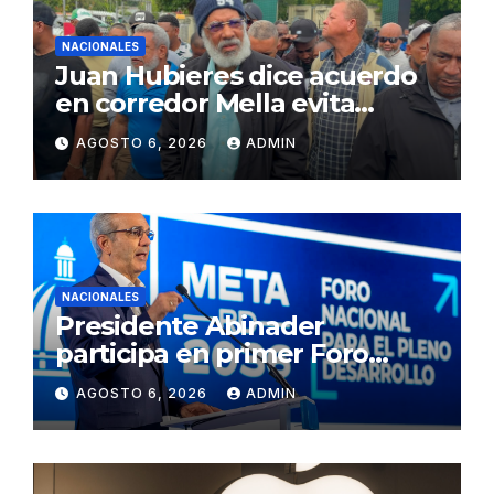
NACIONALES
Juan Hubieres dice acuerdo
en corredor Mella evita
conflictos innecesarios
AGOSTO 6, 2026
ADMIN
NACIONALES
Presidente Abinader
participa en primer Foro
Meta RD 2036 con miras a
AGOSTO 6, 2026
ADMIN
impulsar el crecimiento
económico, fortalecer las
instituciones y elevar la
productividad