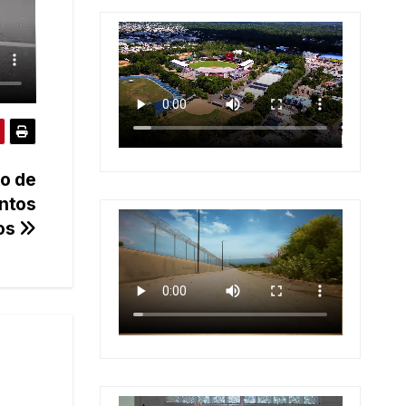
so de
ntos
os