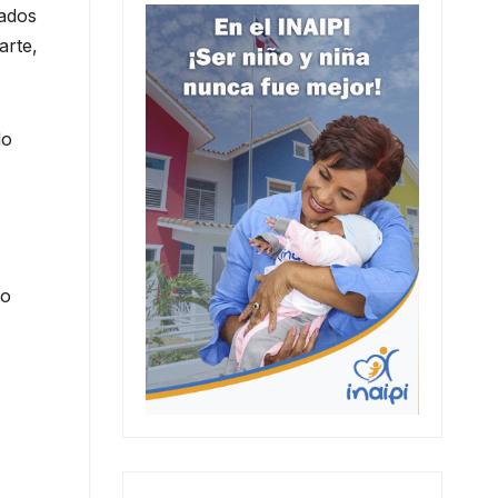
eados
arte,
do
mo