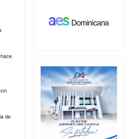
a
 hace
con
da de