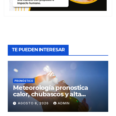
TE PUEDEN INTERESAR
PRONÓSTICO
Meteorología pronostica
calor, chubascos y alta
concentración de polvo del
AGOSTO 8, 2026
ADMIN
Sahara para este sábado