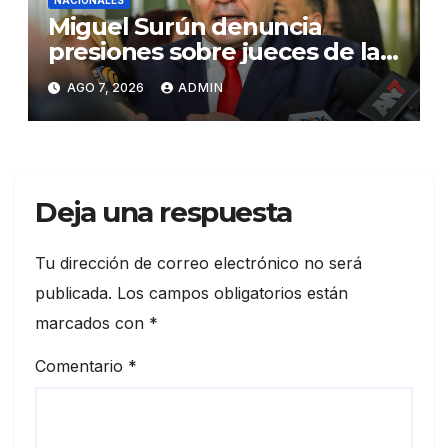
NACIONALES
Miguel Surún denuncia
presiones sobre jueces de la
Suprema Corte de Justicia
AGO 7, 2026
ADMIN
Deja una respuesta
Tu dirección de correo electrónico no será
publicada.
Los campos obligatorios están
marcados con
*
Comentario
*