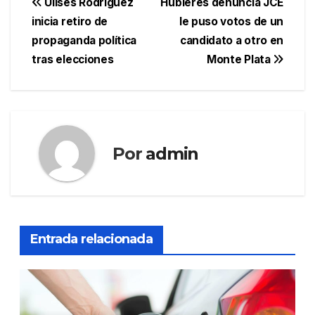
Navegación
Ulises Rodríguez
Hubieres denuncia JCE
inicia retiro de
le puso votos de un
de
propaganda política
candidato a otro en
entradas
tras elecciones
Monte Plata
Por
admin
Entrada relacionada