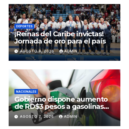
DEPORTES
¡Reinas del Caribe invictas!
Jornada de oro para el país
AGOSTO 8, 2026
ADMIN
NACIONALES
Gobierno dispone aumento
de RD$3 pesos a gasolinas
premium y regular
AGOSTO 7, 2026
ADMIN