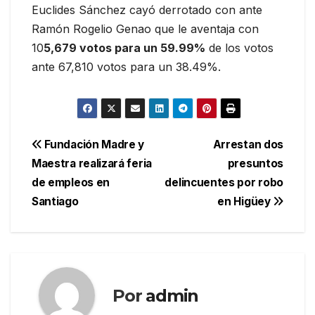
Euclides Sánchez cayó derrotado con ante
Ramón Rogelio Genao que le aventaja con
10
5,679 votos para un 59.99%
de los votos
ante 67,810 votos para un 38.49%.
Navegación
Fundación Madre y
Arrestan dos
Maestra realizará feria
presuntos
de
de empleos en
delincuentes por robo
entradas
Santiago
en Higüey
Por
admin