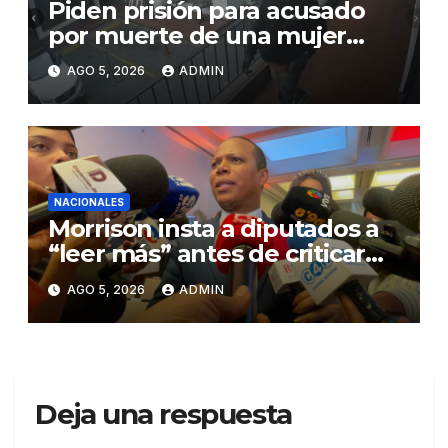
Piden prisión para acusado
por muerte de una mujer
durante intento de robo en
AGO 5, 2026
ADMIN
plaza comercial en Piantini
NACIONALES
Morrison insta a diputados a
“leer más” antes de criticar
préstamo para seguridad vial
AGO 5, 2026
ADMIN
Deja una respuesta