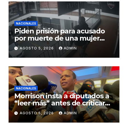
NACIONALES
Piden prisión para acusado
por muerte de una mujer
durante intento de robo en
AGOSTO 5, 2026
ADMIN
plaza comercial en Piantini
NACIONALES
Morrison insta a diputados a
“leer más” antes de criticar
préstamo para seguridad vial
AGOSTO 5, 2026
ADMIN