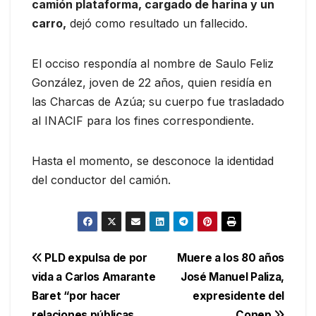
camión plataforma, cargado de harina y un
carro,
dejó como resultado un fallecido.
El occiso respondía al nombre de Saulo Feliz
González, joven de 22 años, quien residía en
las Charcas de Azúa; su cuerpo fue trasladado
al INACIF para los fines correspondiente.
Hasta el momento, se desconoce la identidad
del conductor del camión.
Navegación
PLD expulsa de por
Muere a los 80 años
vida a Carlos Amarante
José Manuel Paliza,
de
Baret “por hacer
expresidente del
relaciones públicas
Conep