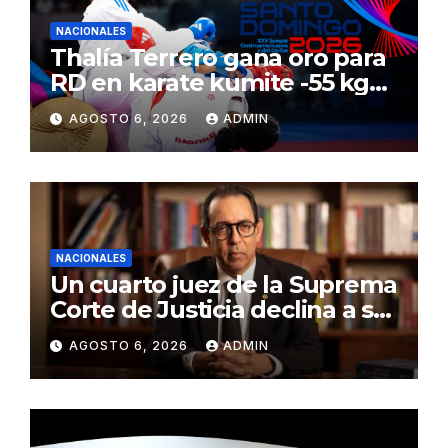
NACIONALES
Thalía Terrero gana oro para
RD en karate kumite -55 kg
en Santo Domingo 2026
AGOSTO 6, 2026
ADMIN
NACIONALES
Un cuarto juez de la Suprema
Corte de Justicia declina a ser
evaluado por el CNM
AGOSTO 6, 2026
ADMIN