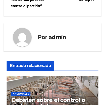
entradas
contra el partido”
Por
admin
Entrada relacionada
NACIONALES
Debaten sobre el control o