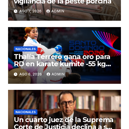
vigilancia de la peste porcina
AGO 7, 2026
ADMIN
NACIONALES
Thalía Terrero gana oro para
RD en karate kumite -55 kg
en Santo Domingo 2026
AGO 6, 2026
ADMIN
NACIONALES
Un cuarto juez de la Suprema
Corte de Justicia declina a ser