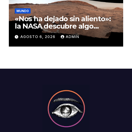
MUNDO
«Nos ha dejado sin aliento»:
la NASA descubre algo
insólito en Marte
AGOSTO 6, 2026
ADMIN