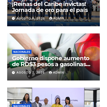
¡Reinas del Caribe invictas!
Jornada de oro para el país
AGOSTO 8, 2026
ADMIN
NACIONALES
Gobierno dispone aumento
de RD$3 pesos a gasolinas
premium y regular
AGOSTO 7, 2026
ADMIN
NACIONALES