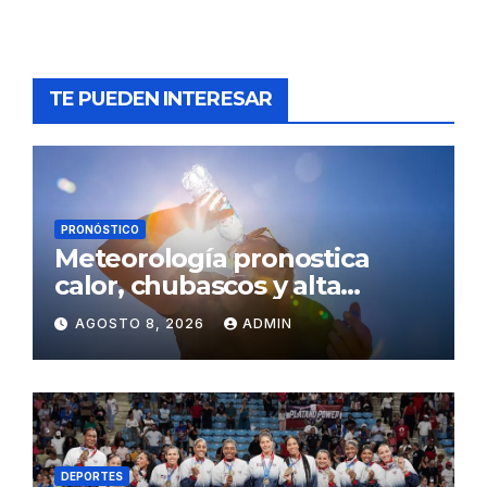
TE PUEDEN INTERESAR
PRONÓSTICO
Meteorología pronostica
calor, chubascos y alta
concentración de polvo del
AGOSTO 8, 2026
ADMIN
Sahara para este sábado
DEPORTES