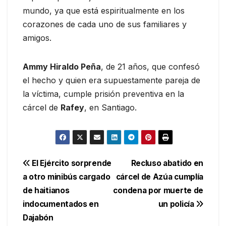
mundo, ya que está espiritualmente en los
corazones de cada uno de sus familiares y
amigos.
Ammy Hiraldo Peña
, de 21 años, que confesó
el hecho y quien era supuestamente pareja de
la víctima, cumple prisión preventiva en la
cárcel de
Rafey
, en Santiago.
Navegación
El Ejército sorprende
Recluso abatido en
a otro minibús cargado
cárcel de Azúa cumplía
de
de haitianos
condena por muerte de
entradas
indocumentados en
un policía
Dajabón