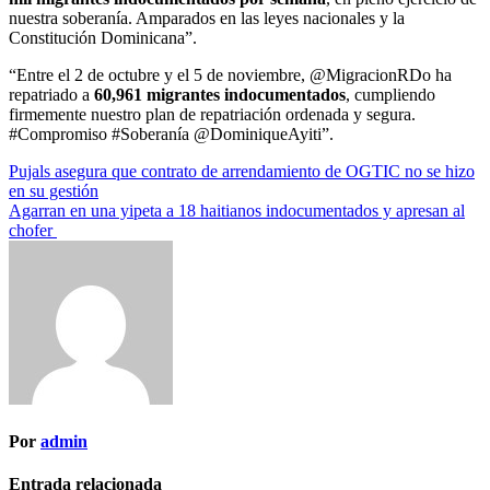
nuestra soberanía. Amparados en las leyes nacionales y la
Constitución Dominicana”.
“Entre el 2 de octubre y el 5 de noviembre, @MigracionRDo ha
repatriado a
60,961 migrantes indocumentados
, cumpliendo
firmemente nuestro plan de repatriación ordenada y segura.
#Compromiso #Soberanía @DominiqueAyiti”.
Navegación
Pujals asegura que contrato de arrendamiento de OGTIC no se hizo
en su gestión
de
Agarran en una yipeta a 18 haitianos indocumentados y apresan al
entradas
chofer
Por
admin
Entrada relacionada