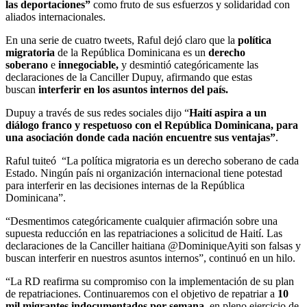
las deportaciones”
como fruto de sus esfuerzos y solidaridad con
aliados internacionales.
En una serie de cuatro tweets, Raful dejó claro que la
política
migratoria
de la República Dominicana es un
derecho
soberano
e
innegociable,
y desmintió categóricamente las
declaraciones de la Canciller Dupuy, afirmando que estas
buscan
interferir en los asuntos internos del país.
Dupuy a través de sus redes sociales dijo “
Haití aspira a un
diálogo franco y respetuoso con el República Dominicana, para
una asociación donde cada nación encuentre sus ventajas”
.
Raful tuiteó “La política migratoria es un derecho soberano de cada
Estado. Ningún país ni organización internacional tiene potestad
para interferir en las decisiones internas de la República
Dominicana”.
“Desmentimos categóricamente cualquier afirmación sobre una
supuesta reducción en las repatriaciones a solicitud de Haití. Las
declaraciones de la Canciller haitiana @DominiqueAyiti son falsas y
buscan interferir en nuestros asuntos internos”, continuó en un hilo.
“La RD reafirma su compromiso con la implementación de su plan
de repatriaciones. Continuaremos con el objetivo de repatriar a
10
mil migrantes indocumentados por semana
, en pleno ejercicio de