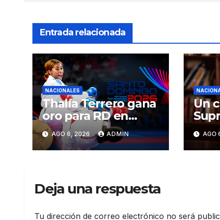
Entrada relacionada
NACIONALES
NACION
Thalía Terrero gana
Un c
oro para RD en
Supr
karate kumite -55
Just
AGO 6, 2026
ADMIN
AGO 
kg en Santo
ser 
Domingo 2026
CN
Deja una respuesta
Tu dirección de correo electrónico no será publi