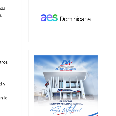
ada
s
tros
d y
n la