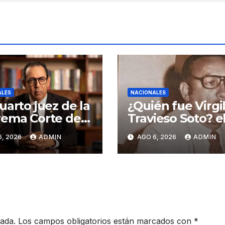
ALES
NACIONALES
uarto juez de la
¿Quién fue Virgil
ema Corte de
Travieso Soto? e
icia declina a
padre del
6, 2026
ADMIN
AGO 6, 2026
ADMIN
evaluado por el
baloncesto
M
dominicano
cada.
Los campos obligatorios están marcados con
*