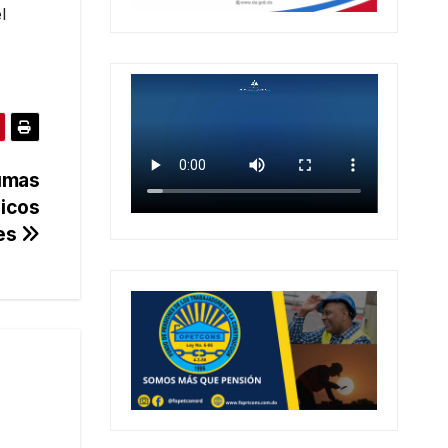
l
sumas
dicos
tes