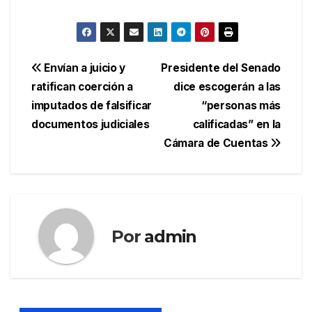
Navegación
Envían a juicio y
Presidente del Senado
ratifican coerción a
dice escogerán a las
de
imputados de falsificar
“personas más
entradas
documentos judiciales
calificadas” en la
Cámara de Cuentas
Por
admin