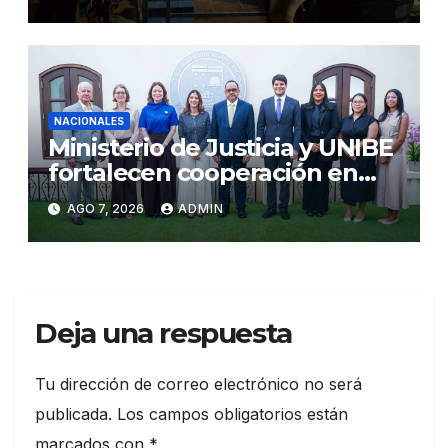
NACIONALES
Ministerio de Justicia y UNIBE
fortalecen cooperación en
Justicia y Derechos Humanos
AGO 7, 2026
ADMIN
Deja una respuesta
Tu dirección de correo electrónico no será
publicada.
Los campos obligatorios están
marcados con
*