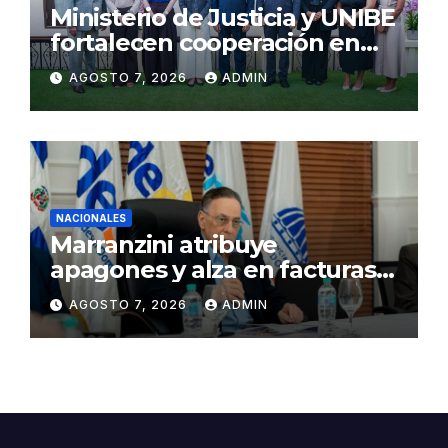
Ministerio de Justicia y UNIBE
fortalecen cooperación en
Justicia y Derechos Humanos
AGOSTO 7, 2026
ADMIN
NACIONALES
Marranzini atribuye
apagones y alza en facturas
eléctricas al calor y procesos
AGOSTO 7, 2026
ADMIN
de mantenimiento