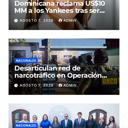
Dominicana reclama US$10
MM a los Yankees tras ser
golpeada por bate de José
AGOSTO 7, 2026
ADMIN
Ramírez
NACIONALES
Desarticulan red de
narcotráfico en Operación
Lgtca
AGOSTO 7, 2026
ADMIN
NACIONALES