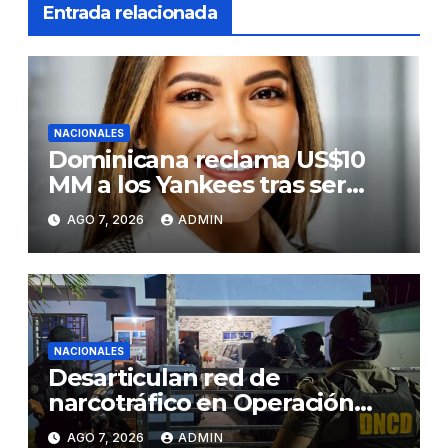
Entrada relacionada
NACIONALES
Dominicana reclama US$10
MM a los Yankees tras ser
golpeada por bate de José
AGO 7, 2026
ADMIN
Ramírez
NACIONALES
Desarticulan red de
narcotráfico en Operación
Lgtca
AGO 7, 2026
ADMIN