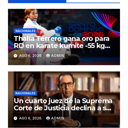
NACIONALES
Thalía Terrero gana oro para
RD en karate kumite -55 kg
en Santo Domingo 2026
AGO 6, 2026
ADMIN
NACIONALES
Un cuarto juez de la Suprema
Corte de Justicia declina a ser
evaluado por el CNM
AGO 6, 2026
ADMIN