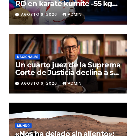
RD en karate kumite -55 kg
en Santo Domingo 2026
AGOSTO 6, 2026
ADMIN
NACIONALES
Un cuarto juez de la Suprema
Corte de Justicia declina a ser
evaluado por el CNM
AGOSTO 6, 2026
ADMIN
MUNDO
«Nos ha dejado sin aliento»: