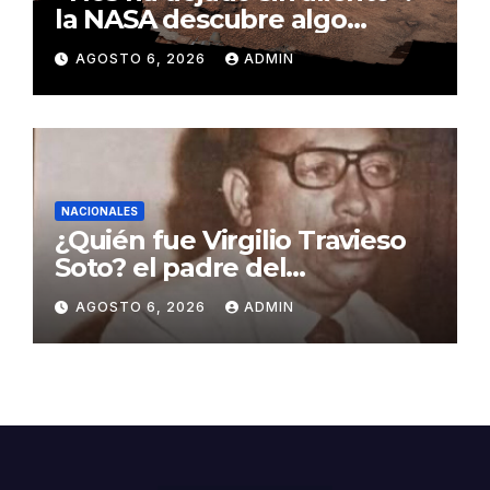
la NASA descubre algo
insólito en Marte
AGOSTO 6, 2026
ADMIN
NACIONALES
¿Quién fue Virgilio Travieso
Soto? el padre del
baloncesto dominicano
AGOSTO 6, 2026
ADMIN