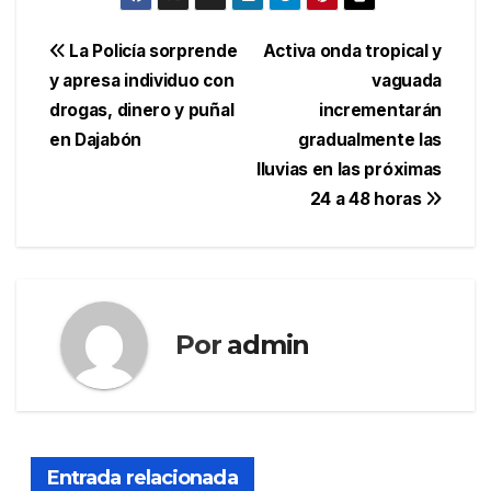
Navegación
La Policía sorprende
Activa onda tropical y
y apresa individuo con
vaguada
de
drogas, dinero y puñal
incrementarán
entradas
en Dajabón
gradualmente las
lluvias en las próximas
24 a 48 horas
Por
admin
Entrada relacionada