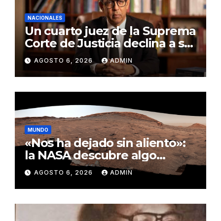
NACIONALES
Un cuarto juez de la Suprema
Corte de Justicia declina a ser
evaluado por el CNM
AGOSTO 6, 2026
ADMIN
MUNDO
«Nos ha dejado sin aliento»:
la NASA descubre algo
insólito en Marte
AGOSTO 6, 2026
ADMIN