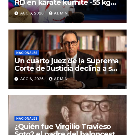
RD en karate kumite -55 kg
en Santo Domingo 2026
AGO 6, 2026
ADMIN
NACIONALES
Un cuarto juez de la Suprema
Corte de Justicia declina a ser
evaluado por el CNM
AGO 6, 2026
ADMIN
NACIONALES
¿Quién fue Virgilio Travieso
Soto? el padre del baloncesto