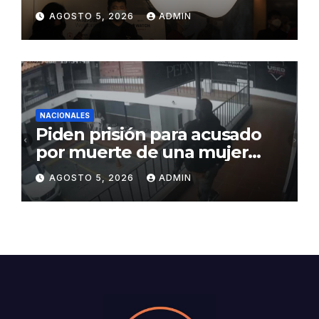
demanda de «agresiva y
AGOSTO 5, 2026
ADMIN
personal»
NACIONALES
Piden prisión para acusado
por muerte de una mujer
durante intento de robo en
AGOSTO 5, 2026
ADMIN
plaza comercial en Piantini