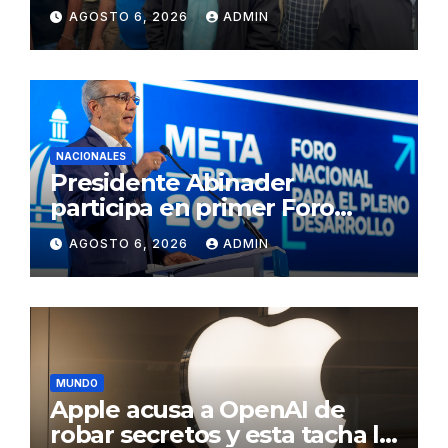
conflictos innecesarios
AGOSTO 6, 2026
ADMIN
NACIONALES
Presidente Abinader
participa en primer Foro
Meta RD 2036 con miras a
AGOSTO 6, 2026
ADMIN
impulsar el crecimiento
económico, fortalecer las
instituciones y elevar la
productividad
MUNDO
Apple acusa a OpenAI de
robar secretos y esta tacha la