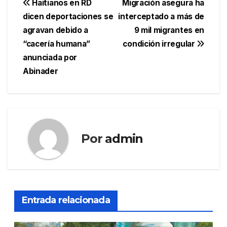
Navegación
Haitianos en RD
Migración asegura ha
dicen deportaciones se
interceptado a más de
de
agravan debido a
9 mil migrantes en
entradas
“cacería humana”
condición irregular
anunciada por
Abinader
Por
admin
Entrada relacionada