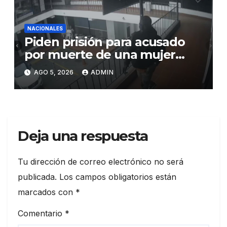
NACIONALES
Piden prisión para acusado
por muerte de una mujer
durante intento de robo en
AGO 5, 2026
ADMIN
plaza comercial en Piantini
Deja una respuesta
Tu dirección de correo electrónico no será
publicada.
Los campos obligatorios están
marcados con
*
Comentario
*