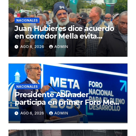
NACIONALES
Juan Hubieres dice acuerdo
en corredor Mella evita
conflictos innecesarios
AGO 6, 2026
ADMIN
NACIONALES
Presidente Abinader
participa en primer Foro Meta
RD 2036 con miras a impulsar
AGO 6, 2026
ADMIN
el crecimiento económico,
fortalecer las instituciones y
elevar la productividad