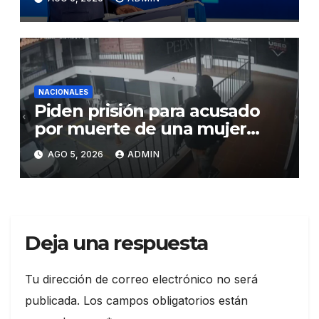
el crecimiento económico,
fortalecer las instituciones y
elevar la productividad
NACIONALES
Piden prisión para acusado
por muerte de una mujer
durante intento de robo en
AGO 5, 2026
ADMIN
plaza comercial en Piantini
Deja una respuesta
Tu dirección de correo electrónico no será
publicada.
Los campos obligatorios están