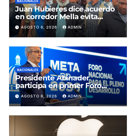
NACIONALES
Juan Hubieres dice acuerdo
en corredor Mella evita
conflictos innecesarios
AGOSTO 6, 2026
ADMIN
NACIONALES
Presidente Abinader
participa en primer Foro
Meta RD 2036 con miras a
AGOSTO 6, 2026
ADMIN
impulsar el crecimiento
económico, fortalecer las
instituciones y elevar la
productividad