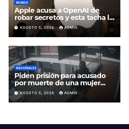
MUNDO
Apple acusa a OpenAI de
robar secretos y esta tacha la
demanda de «agresiva y
AGOSTO 5, 2026
ADMIN
personal»
NACIONALES
Piden prisión para acusado
por muerte de una mujer
durante intento de robo en
AGOSTO 5, 2026
ADMIN
plaza comercial en Piantini