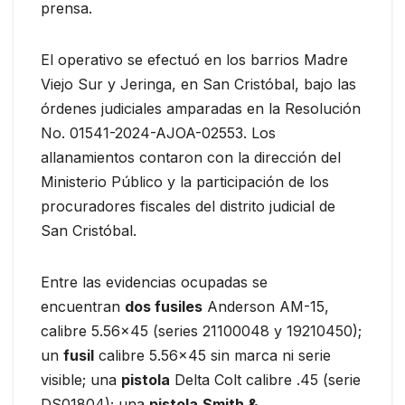
prensa.
El operativo se efectuó en los barrios Madre
Viejo Sur y Jeringa, en San Cristóbal, bajo las
órdenes judiciales amparadas en la Resolución
No. 01541-2024-AJOA-02553. Los
allanamientos contaron con la dirección del
Ministerio Público y la participación de los
procuradores fiscales del distrito judicial de
San Cristóbal.
Entre las evidencias ocupadas se
encuentran
dos fusiles
Anderson AM-15,
calibre 5.56×45 (series 21100048 y 19210450);
un
fusil
calibre 5.56×45 sin marca ni serie
visible; una
pistola
Delta Colt calibre .45 (serie
DS01804); una
pistola
Smith &