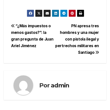
Navegación
“¿Más impuestos o
PN apresa tres
menos gastos?”: la
hombres y una mujer
de
gran pregunta de Juan
con pistola ilegal y
entradas
Ariel Jiménez
pertrechos militares en
Santiago
Por
admin