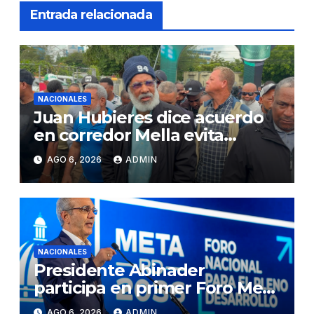
Entrada relacionada
NACIONALES
Juan Hubieres dice acuerdo
en corredor Mella evita
conflictos innecesarios
AGO 6, 2026
ADMIN
NACIONALES
Presidente Abinader
participa en primer Foro Meta
RD 2036 con miras a impulsar
AGO 6, 2026
ADMIN