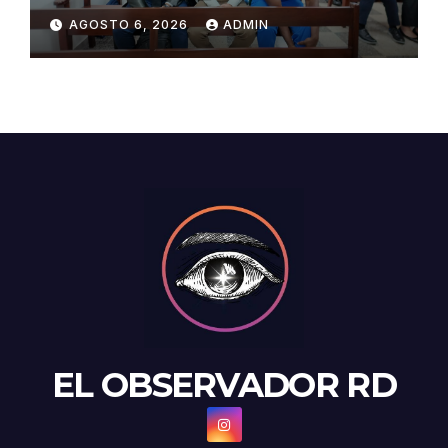
Pumarol y tres meses de
AGOSTO 6, 2026
ADMIN
prisión preventiva
EL OBSERVADOR RD