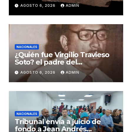
insólito en Marte
AGOSTO 6, 2026
ADMIN
NACIONALES
¿Quién fue Virgilio Travieso
Soto? el padre del
baloncesto dominicano
AGOSTO 6, 2026
ADMIN
NACIONALES
Tribunal envía a juicio de
fondo a Jean Andrés