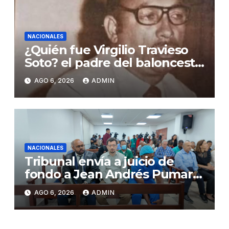
NACIONALES
¿Quién fue Virgilio Travieso
Soto? el padre del baloncesto
dominicano
AGO 6, 2026
ADMIN
NACIONALES
Tribunal envía a juicio de
fondo a Jean Andrés Pumarol
y tres meses de prisión
AGO 6, 2026
ADMIN
preventiva