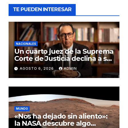
TE PUEDEN INTERESAR
NACIONALES
Un cuarto juez de la Suprema
Corte de Justicia declina a ser
evaluado por el CNM
AGOSTO 6, 2026
ADMIN
MUNDO
«Nos ha dejado sin aliento»:
la NASA descubre algo