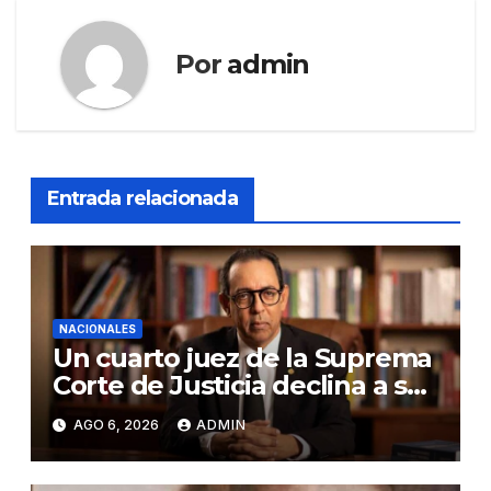
Por
admin
Entrada relacionada
NACIONALES
Un cuarto juez de la Suprema
Corte de Justicia declina a ser
evaluado por el CNM
AGO 6, 2026
ADMIN