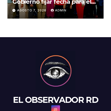
Gobierno fijar fecha para el
pago de la Evaluación del
AGOSTO 7, 2026
ADMIN
Desempeño
EL OBSERVADOR RD