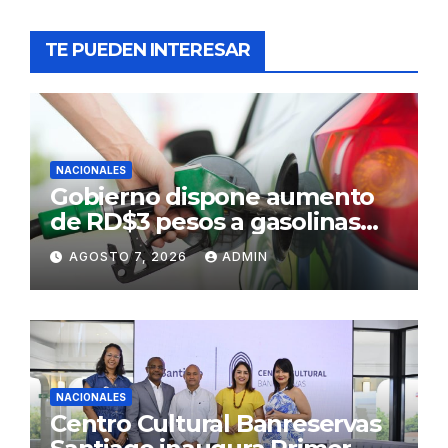
TE PUEDEN INTERESAR
NACIONALES
Gobierno dispone aumento
de RD$3 pesos a gasolinas
premium y regular
AGOSTO 7, 2026
ADMIN
NACIONALES
Centro Cultural Banreservas