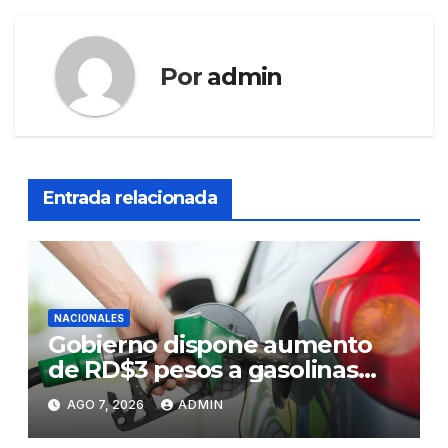
Por
admin
Entrada relacionada
NACIONALES
Gobierno dispone aumento
de RD$3 pesos a gasolinas
premium y regular
AGO 7, 2026
ADMIN