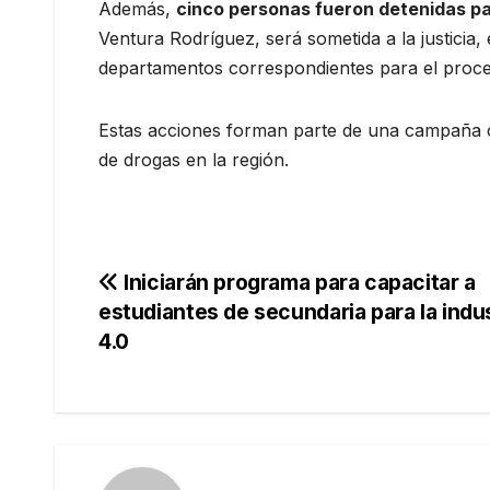
Además,
cinco personas fueron detenidas pa
Ventura Rodríguez, será sometida a la justicia,
departamentos correspondientes para el proced
Estas acciones forman parte de una campaña co
de drogas en la región.
Navegación
Iniciarán programa para capacitar a
estudiantes de secundaria para la indus
de
4.0
entradas