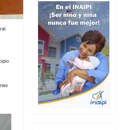
ral
cipio
ones