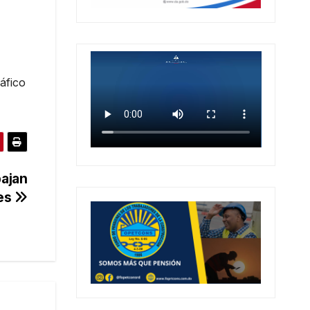
áfico
bajan
mes