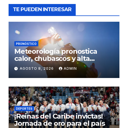
TE PUEDEN INTERESAR
PRONÓSTICO
Meteorología pronostica
calor, chubascos y alta
concentración de polvo del
AGOSTO 8, 2026
ADMIN
Sahara para este sábado
DEPORTES
¡Reinas del Caribe invictas!
Jornada de oro para el país