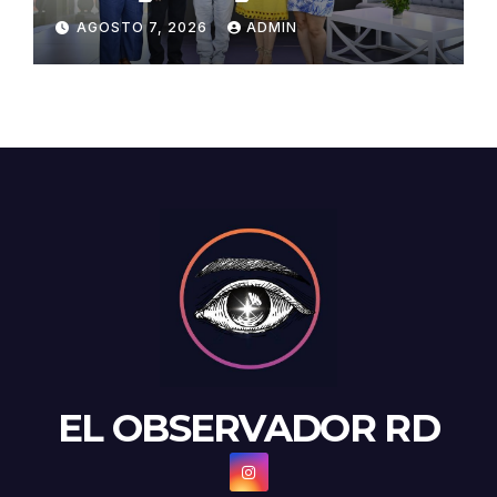
Congreso de Artesanos de
AGOSTO 7, 2026
ADMIN
Santiago
EL OBSERVADOR RD