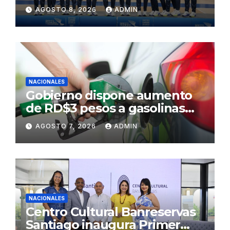
AGOSTO 8, 2026
ADMIN
NACIONALES
Gobierno dispone aumento
de RD$3 pesos a gasolinas
premium y regular
AGOSTO 7, 2026
ADMIN
NACIONALES
Centro Cultural Banreservas
Santiago inaugura Primer