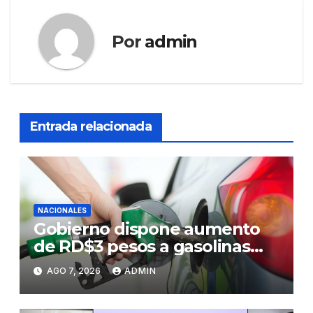
Por
admin
Entrada relacionada
NACIONALES
Gobierno dispone aumento
de RD$3 pesos a gasolinas
premium y regular
AGO 7, 2026
ADMIN