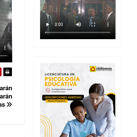
carán
arán
as