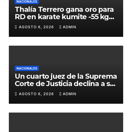
NACIONALES
Thalía Terrero gana oro para
RD en karate kumite -55 kg
en Santo Domingo 2026
AGOSTO 6, 2026
ADMIN
NACIONALES
Un cuarto juez de la Suprema
Corte de Justicia declina a ser
evaluado por el CNM
AGOSTO 6, 2026
ADMIN