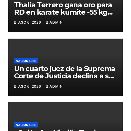
Thalía Terrero gana oro para
RD en karate kumite -55 kg
en Santo Domingo 2026
AGO 6, 2026
ADMIN
NACIONALES
Un cuarto juez de la Suprema
Corte de Justicia declina a ser
evaluado por el CNM
AGO 6, 2026
ADMIN
NACIONALES