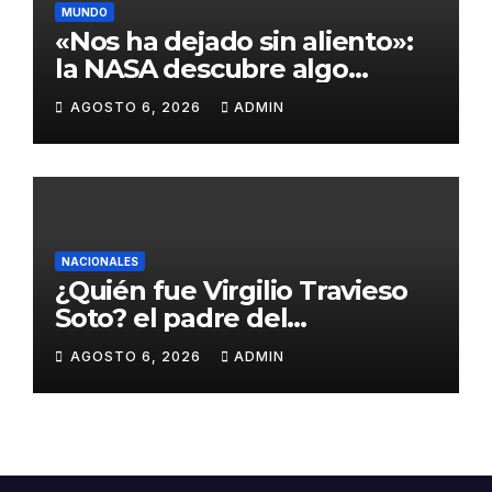
MUNDO
«Nos ha dejado sin aliento»:
la NASA descubre algo
insólito en Marte
AGOSTO 6, 2026
ADMIN
NACIONALES
¿Quién fue Virgilio Travieso
Soto? el padre del
baloncesto dominicano
AGOSTO 6, 2026
ADMIN