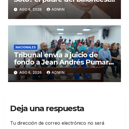
dominicano
AGO 6, 2026
ADMIN
NACIONALES
Tribunal envía a juicio de
fondo a Jean Andrés Pumarol
y tres meses de prisión
AGO 6, 2026
ADMIN
preventiva
Deja una respuesta
Tu dirección de correo electrónico no será