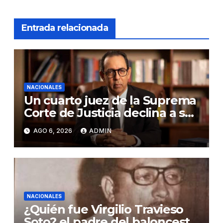
Entrada relacionada
NACIONALES
Un cuarto juez de la Suprema
Corte de Justicia declina a ser
evaluado por el CNM
AGO 6, 2026
ADMIN
NACIONALES
¿Quién fue Virgilio Travieso
Soto? el padre del baloncesto