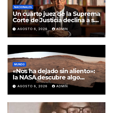
NACIONALES
Un cuarto juez de la Suprema
Corte de Justicia declina a ser
evaluado por el CNM
AGOSTO 6, 2026
ADMIN
MUNDO
«Nos ha dejado sin aliento»:
la NASA descubre algo
insólito en Marte
AGOSTO 6, 2026
ADMIN