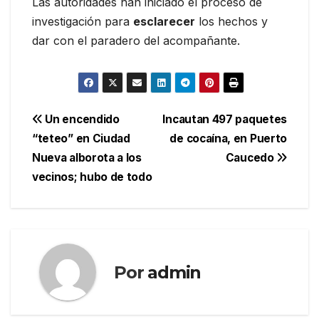
Las autoridades han iniciado el proceso de
investigación para
esclarecer
los hechos y
dar con el paradero del acompañante.
Navegación
Un encendido
Incautan 497 paquetes
“teteo” en Ciudad
de cocaína, en Puerto
de
Nueva alborota a los
Caucedo
entradas
vecinos; hubo de todo
Por
admin