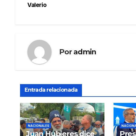
de
Valerio
entradas
Por
admin
Entrada relacionada
NACIONALES
NACION
Juan Hubieres dice
Pres