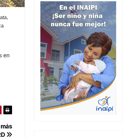
ata
,
ca
s en
o más
 RD