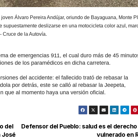
l joven
Álvaro Pereira Andújar
, oriundo de
Bayaguana
,
Monte Pl
ste supuestamente deslizarse en una motocicleta color azul, mar
- Cruce de la Autovía.
stema de emergencias 911, el cual duro más de 45 minuto
ciones de los paramédicos en dicha carretera.
siones del accidente: el fallecido trató de rebasar la
la por detrás, este se calló al rebasar la Jeepeta,
n que al momento haya una versión oficial.
o del
Defensor del Pueblo: salud es el derech
n José
vulnerado en