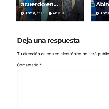
acuerdo en
Abin
corredor Mella evita
en p
AGO 6, 2026
ADMIN
AGO 
conflictos
Meta
innecesarios
mira
crec
eco
Deja una respuesta
fort
inst
elev
Tu dirección de correo electrónico no será publi
prod
Comentario
*