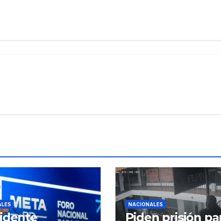
ALES
NACIONALES
idente
Piden prisión pa