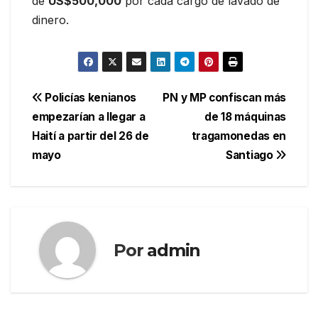
de
US$500,000
por cada cargo de lavado de
dinero.
Navegación
Policías kenianos
PN y MP confiscan más
empezarían a llegar a
de 18 máquinas
de
Haití a partir del 26 de
tragamonedas en
entradas
mayo
Santiago
Por
admin