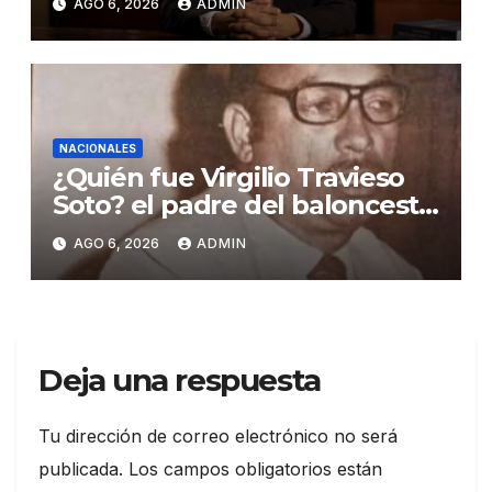
AGO 6, 2026
ADMIN
NACIONALES
¿Quién fue Virgilio Travieso
Soto? el padre del baloncesto
dominicano
AGO 6, 2026
ADMIN
Deja una respuesta
Tu dirección de correo electrónico no será
publicada.
Los campos obligatorios están