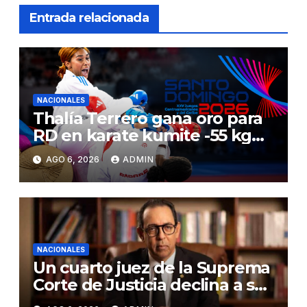
Entrada relacionada
NACIONALES
Thalía Terrero gana oro para
RD en karate kumite -55 kg
en Santo Domingo 2026
AGO 6, 2026
ADMIN
NACIONALES
Un cuarto juez de la Suprema
Corte de Justicia declina a ser
evaluado por el CNM