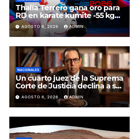
Thalía Terrero gana oro para
RD en karate kumite -55 kg
en Santo Domingo 2026
AGOSTO 6, 2026
ADMIN
NACIONALES
Un cuarto juez de la Suprema
Corte de Justicia declina a ser
evaluado por el CNM
AGOSTO 6, 2026
ADMIN