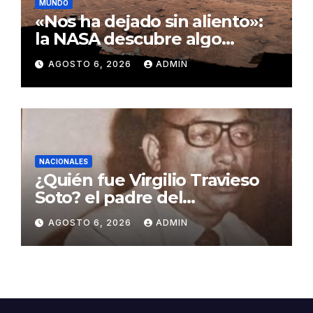
MUNDO
«Nos ha dejado sin aliento»:
la NASA descubre algo
insólito en Marte
AGOSTO 6, 2026
ADMIN
NACIONALES
¿Quién fue Virgilio Travieso
Soto? el padre del
baloncesto dominicano
AGOSTO 6, 2026
ADMIN