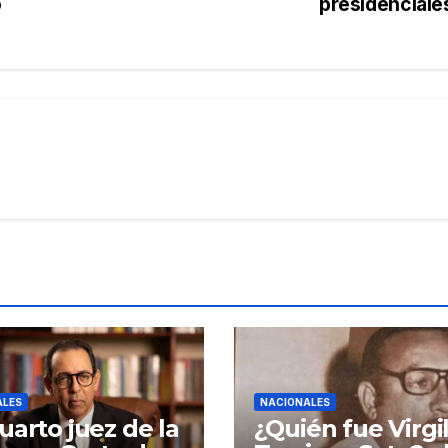
o
presidencial
ALES
NACIONALES
uarto juez de la
¿Quién fue Virgil