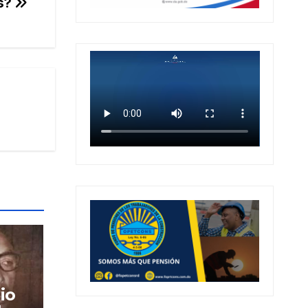
es?
io