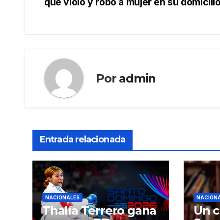
que violó y robó a mujer en su domicili
de
entradas
Por
admin
Entrada relacionada
NACIONALES
NACION
Thalía Terrero gana
Un c