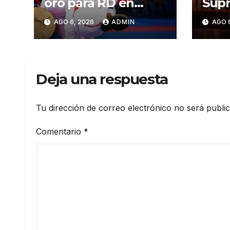
oro para RD en
Supr
karate kumite -55
Just
AGO 6, 2026
ADMIN
AGO 
kg en Santo
ser 
Domingo 2026
CN
Deja una respuesta
Tu dirección de correo electrónico no será publi
Comentario
*