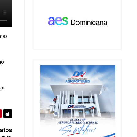
imas
go
tar
datos